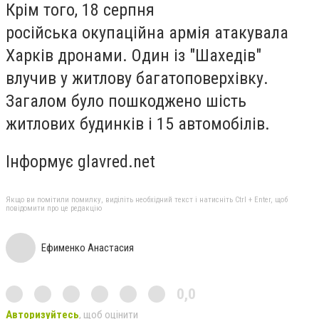
Крім того, 18 серпня
російська окупаційна армія атакувала
Харків дронами. Один із "Шахедів"
влучив у житлову багатоповерхівку.
Загалом було пошкоджено шість
житлових будинків і 15 автомобілів.
Інформує glavred.net
Якщо ви помітили помилку, виділіть необхідний текст і натисніть Ctrl + Enter, щоб
повідомити про це редакцію
Ефименко Анастасия
0,0
Авторизуйтесь
, щоб оцінити