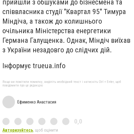
прийшли з обшуками до бізнесмена та
співвласника студії "Квартал 95" Тимура
Міндіча, а також до колишнього
очільника Міністерства енергетики
Германа Галущенка. Однак, Міндіч виїхав
з України незадовго до слідчих дій.
Інформує trueua.info
Якщо ви помітили помилку, виділіть необхідний текст і натисніть Ctrl + Enter, щоб
повідомити про це редакцію
Ефименко Анастасия
0,0
Авторизуйтесь
, щоб оцінити