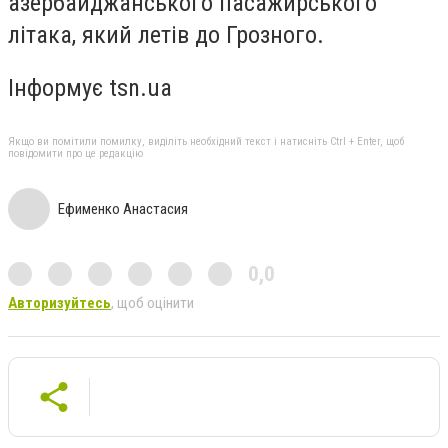
азербайджанського пасажирського
літака, який летів до Грозного.
Інформує tsn.ua
Якщо ви помітили помилку, виділіть необхідний текст і натисніть Ctrl + Enter, щоб
повідомити про це редакцію
Ефименко Анастасия
0,0
Авторизуйтесь
, щоб оцінити