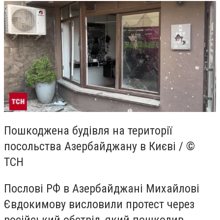
Пошкоджена будівля на території
посольства Азербайджану в Києві / ©
ТСН
Послові РФ в Азербайджані Михайлові
Євдокимову висловили протест через
російський обстріл, який пошкодив