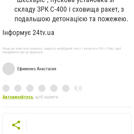
складу ЗРК С-400 і сховища ракет, з
подальшою детонацією та пожежею.
Інформує 24tv.ua
Якщо ви помітили помилку, виділіть необхідний текст і натисніть Ctrl + Enter, щоб
повідомити про це редакцію
Ефименко Анастасия
0,0
Авторизуйтесь
, щоб оцінити