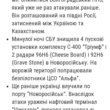
який уже не раз атакували.раніше.
Він розташований на півдні Росії,
затиснений між Україною та
Казахстаном.
Минулої ночі СБУ знищила 4 пускові
установки комплексу С-400 "Тріумф" і
2 радари 96Н6 (Cheese Board) і 92Н6
(Grave Stone) в Новоросійську. На
ворожій території попрацювали
безпілотники ЦСО "Альфа".
Ще раніше українці влучили по
порту "Новоросійськ". Внаслідок
атаки уражені нафтовий термінал
"Шесхаріс", пускова установка зі