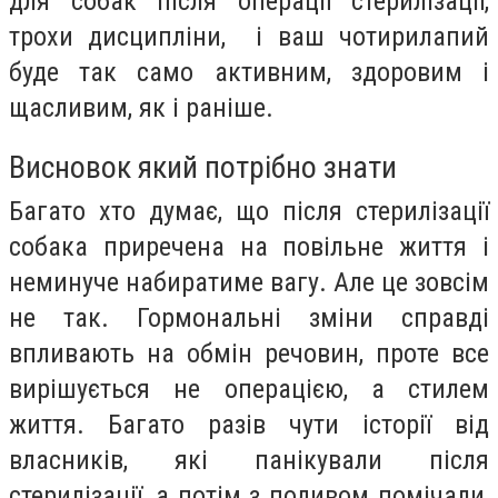
для собак після операції стерилізації,
трохи дисципліни, і ваш чотирилапий
буде так само активним, здоровим і
щасливим, як і раніше.
Висновок який потрібно знати
Багато хто думає, що після стерилізації
собака приречена на повільне життя і
неминуче набиратиме вагу. Але це зовсім
не так. Гормональні зміни справді
впливають на обмін речовин, проте все
вирішується не операцією, а стилем
життя. Багато разів чути історії від
власників, які панікували після
стерилізації, а потім з подивом помічали,