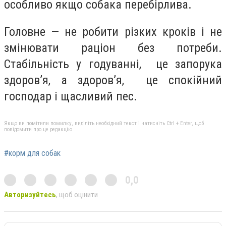
особливо якщо собака перебірлива.
Головне — не робити різких кроків і не
змінювати раціон без потреби.
Стабільність у годуванні, це запорука
здоров’я, а здоров’я, це спокійний
господар і щасливий пес.
Якщо ви помітили помилку, виділіть необхідний текст і натисніть Ctrl + Enter, щоб
повідомити про це редакцію
#корм для собак
0,0
Авторизуйтесь
, щоб оцінити