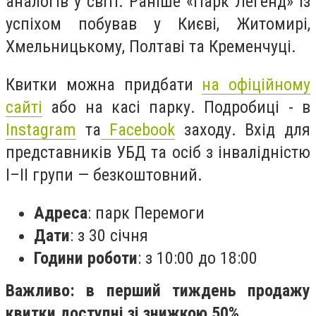
аналогів у світі. Раніше «Парк Легенд» із
успіхом побував у Києві, Житомирі,
Хмельницькому, Полтаві та Кременчуці.
Квитки можна придбати
на офіційному
сайті
або на касі парку. Подробиці - в
Instagram
та
Facebook
заходу. Вхід для
представників УБД та осіб з інвалідністю
I–II групи — безкоштовний.
Адреса
: парк Перемоги
Дати
: з 30 січня
Години роботи
: з 10:00 до 18:00
Важливо: в перший тиждень продажу
квитки доступні зі знижкою 50%