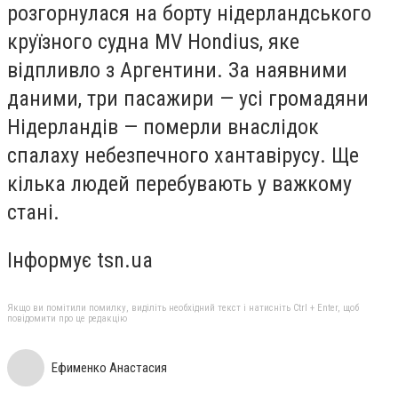
розгорнулася на борту нідерландського
круїзного судна MV Hondius, яке
відпливло з Аргентини. За наявними
даними, три пасажири — усі громадяни
Нідерландів — померли внаслідок
спалаху небезпечного хантавірусу. Ще
кілька людей перебувають у важкому
стані.
Інформує tsn.ua
Якщо ви помітили помилку, виділіть необхідний текст і натисніть Ctrl + Enter, щоб
повідомити про це редакцію
Ефименко Анастасия