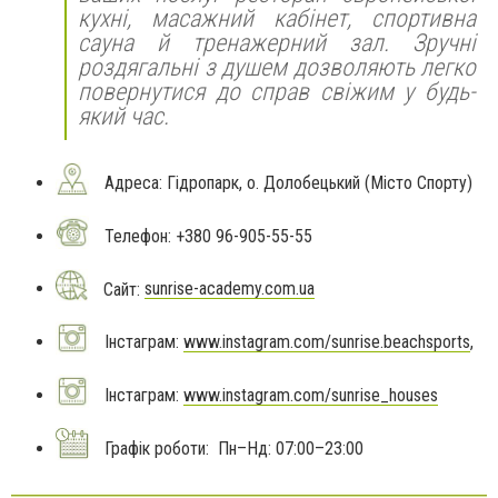
кухні, масажний кабінет, спортивна
сауна й тренажерний зал. Зручні
роздягальні з душем дозволяють легко
повернутися до справ свіжим у будь-
який час.
Адреса: Гідропарк, о. Долобецький (Місто Спорту)
Телефон: +380 96-905-55-55
Сайт:
sunrise-academy.com.ua
Інстаграм:
www.instagram.com/sunrise.beachsports
,
Інстаграм:
www.instagram.com/sunrise_houses
Графік роботи: Пн–Нд: 07:00–23:00