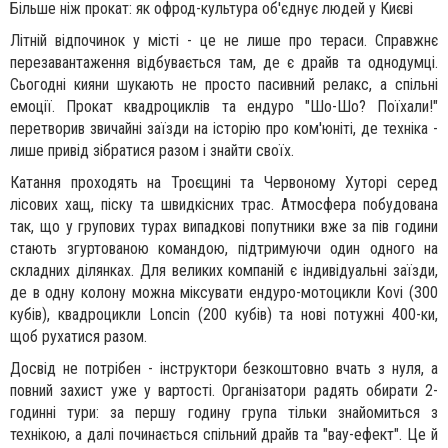
Більше ніж прокат: як офрод-культура об'єднує людей у Києві
Літній відпочинок у місті - це не лише про тераси. Справжнє
перезавантаження відбувається там, де є драйв та однодумці.
Сьогодні кияни шукають не просто пасивний релакс, а спільні
емоції. Прокат квадроциклів та ендуро "Шо-Шо? Поїхали!"
перетворив звичайні заїзди на історію про ком'юніті, де техніка -
лише привід зібратися разом і знайти своїх.
Катання проходять на Троєщині та Червоному Хуторі серед
лісових хащ, піску та швидкісних трас. Атмосфера побудована
так, що у групових турах випадкові попутники вже за пів години
стають згуртованою командою, підтримуючи один одного на
складних ділянках. Для великих компаній є індивідуальні заїзди,
де в одну колону можна міксувати ендуро-мотоцикли Kovi (300
кубів), квадроцикли Loncin (200 кубів) та нові потужні 400-ки,
щоб рухатися разом.
Досвід не потрібен - інструктори безкоштовно вчать з нуля, а
повний захист уже у вартості. Організатори радять обирати 2-
годинні тури: за першу годину група тільки знайомиться з
технікою, а далі починається спільний драйв та "вау-ефект". Це й