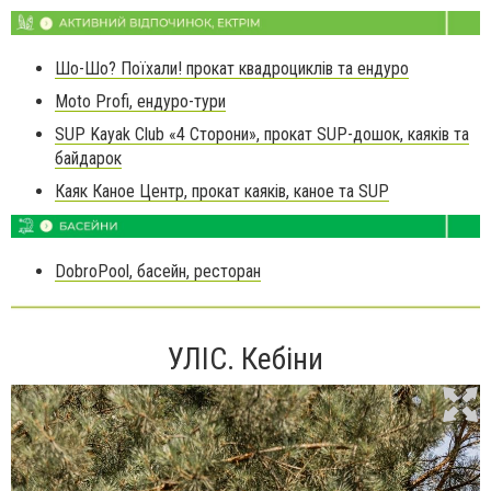
Шо-Шо? Поїхали! прокат квадроциклів та ендуро
Moto Profi, ендуро-тури
SUP Kayak Club «4 Сторони», прокат SUP-дошок, каяків та
байдарок
Каяк Каное Центр, прокат каяків, каное та SUP
DobroPool, басейн, ресторан
УЛІС. Кебіни