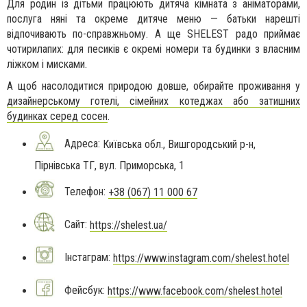
Для родин із дітьми працюють дитяча кімната з аніматорами,
послуга няні та окреме дитяче меню — батьки нарешті
відпочивають по-справжньому. А ще SHELEST радо приймає
чотирилапих: для песиків є окремі номери та будинки з власним
ліжком і мисками.
А щоб насолодитися природою довше, обирайте проживання у
дизайнерському готелі, сімейних котеджах або затишних
будинках серед сосен
.
Адреса:
Київська обл., Вишгородський р-н,
Пірнівська ТГ, вул. Приморська, 1
Телефон:
+38 (067) 11 000 67
Сайт:
https://shelest.ua/
Інстаграм:
https://www.instagram.com/shelest.hotel
Фейсбук:
https://www.facebook.com/shelest.hotel