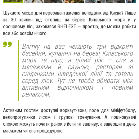
Шукаєте місце для перезавантаження неподалік від Києва? Лише
за 30 хвилин від столиці, на березі Київського моря й у
сосновому лісі, заховався SHELEST — простір, де можна робити
все або зовсім нічого.
Влітку на вас чекають три відкриті
басейни, купання на березі Київського
моря та пірс, а цілий рік — спа з
масажами й сауною, ресторан зі
сніданками шведської лінії та готель
серед лісу. Тут не треба обирати між
активним відпочинком і повним
релаксом.
Активним гостям доступні воркаут-зона, поле для мініфутболу,
велопрогулянки лісом і групові тренування. А поціновувачі
спокою можуть почати ранок з йоги та запливу, а завершити день
масажем чи спа-процедурою.