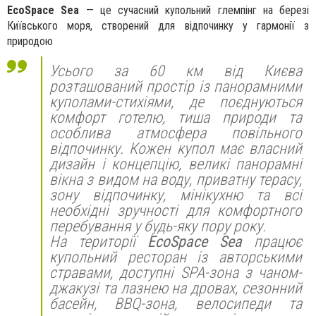
EcoSpace Sea
— це сучасний купольний глемпінг на березі
Київського моря, створений для відпочинку у гармонії з
природою
Усього за 60 км від Києва
розташований простір із панорамними
куполами-стихіями, де поєднуються
комфорт готелю, тиша природи та
особлива атмосфера повільного
відпочинку. Кожен купол має власний
дизайн і концепцію, великі панорамні
вікна з видом на воду, приватну терасу,
зону відпочинку, мінікухню та всі
необхідні зручності для комфортного
перебування у будь-яку пору року.
На території
EcoSpace Sea
працює
купольний ресторан із авторськими
стравами, доступні SPA-зона з чаном-
джакузі та лазнею на дровах, сезонний
басейн, BBQ-зона, велосипеди та