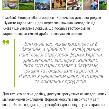
Сімейний Екопарк «Ясногородка»
: Відпочинок для всієї родини
Шукаєте вдале місце для перезавантаження неподалік від
Києва? Це унікальна локація, що поєднує гастрономічні
задоволення, активний драйв та вишуканий релакс.
Влітку на вас чекає комплекс із 6
басейнів, а цілий рік — відвідування
найбільшої страусової ферми України,
дивовижного зоопарку , великого
дитячого парку розваг з батутами,
гірками та гойдалками та ресторан
«Ferma» з унікальним меню із страусів
та локальних продуктів.
Для тих, хто прагне драйву, доступні прогулянки на квадроциклах
мальовничими околицями. Дорослі можуть зануритися у світ
виноробства: відвідати дегустаційні тури та скуштувати крафтові