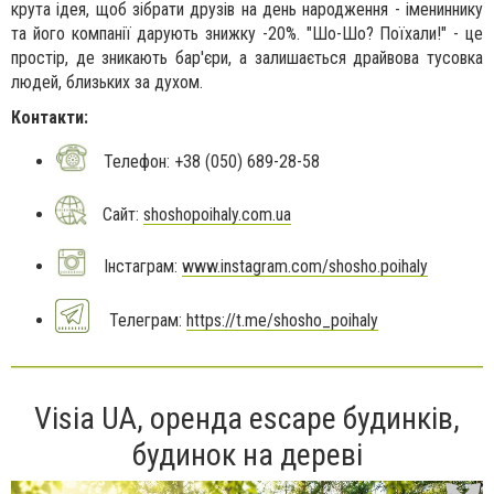
крута ідея, щоб зібрати друзів на день народження - імениннику
та його компанії дарують знижку -20%. "Шо-Шо? Поїхали!" - це
простір, де зникають бар'єри, а залишається драйвова тусовка
людей, близьких за духом.
Контакти:
Телефон: +38 (050) 689-28-58
Сайт:
shoshopoihaly.com.ua
Інстаграм:
www.instagram.com/shosho.poihaly
Телеграм:
https://t.me/shosho_poihaly
Visia UA, оренда escape будинків,
будинок на дереві