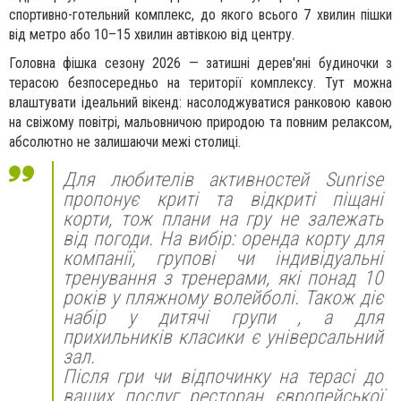
спортивно-готельний комплекс, до якого всього 7 хвилин пішки
від метро або 10–15 хвилин автівкою від центру.
Головна фішка сезону 2026 — затишні дерев'яні будиночки з
терасою безпосередньо на території комплексу. Тут можна
влаштувати ідеальний вікенд: насолоджуватися ранковою кавою
на свіжому повітрі, мальовничою природою та повним релаксом,
абсолютно не залишаючи межі столиці.
Для любителів активностей Sunrise
пропонує криті та відкриті піщані
корти, тож плани на гру не залежать
від погоди. На вибір: оренда корту для
компанії, групові чи індивідуальні
тренування з тренерами, які понад 10
років у пляжному волейболі. Також діє
набір у дитячі групи , а для
прихильників класики є універсальний
зал.
Після гри чи відпочинку на терасі до
ваших послуг ресторан європейської