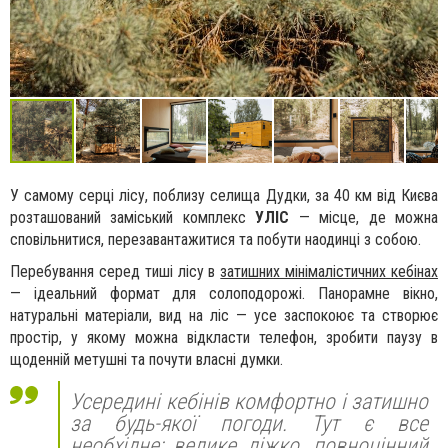
У самому серці лісу, поблизу селища Дудки, за 40 км від Києва
розташований заміський комплекс
УЛІС
— місце, де можна
сповільнитися, перезавантажитися та побути наодинці з собою.
Перебування серед тиші лісу в
затишних мінімалістичних кебінах
— ідеальний формат для солоподорожі. Панорамне вікно,
натуральні матеріали, вид на ліс — усе заспокоює та створює
простір, у якому можна відкласти телефон, зробити паузу в
щоденній метушні та почути власні думки.
Усередині кебінів комфортно і затишно
за будь-якої погоди. Тут є все
необхідне: велике ліжко, повноцінний