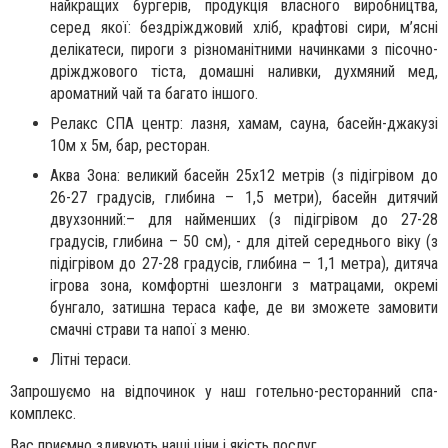
найкращих бургерів, продукція власного виробництва,
серед якої: бездріжджовий хліб, крафтові сири, м’ясні
делікатеси, пироги з різноманітними начинками з пісочно-
дріжджового тіста, домашні наливки, духмяний мед,
ароматний чай та багато іншого.
Релакс СПА центр: лазня, хамам, сауна, басейн-джакузі
10м х 5м, бар, ресторан.
Аква Зона: великий басейн 25х12 метрів (з підігрівом до
26-27 градусів, глибина – 1,5 метри), басейн дитячий
двухзонний:– для найменших (з підігрівом до 27-28
градусів, глибина – 50 см), - для дітей середнього віку (з
підігрівом до 27-28 градусів, глибина – 1,1 метра), дитяча
ігрова зона, комфортні шезлонги з матрацами, окремі
бунгало, затишна тераса кафе, де ви зможете замовити
смачні страви та напої з меню.
Літні тераси.
Запрошуємо на відпочинок у наш готельно-ресторанний спа-
комплекс.
Вас приємно здивують наші ціни і якість послуг.