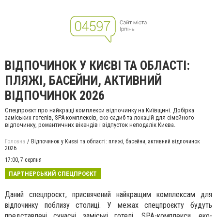
ВІДПОЧИНОК У КИЄВІ ТА ОБЛАСТІ:
ПЛЯЖІ, БАСЕЙНИ, АКТИВНИЙ
ВІДПОЧИНОК 2026
Спецпроєкт про найкращі комплекси відпочинку на Київщині. Добірка
заміських готелів, SPA-комплексів, еко-садиб та локацій для сімейного
відпочинку, романтичних вікендів і відпусток неподалік Києва.
Головна
Відпочинок у Києві та області: пляжі, басейни, активний відпочинок
2026
17:00,
7 серпня
ПАРТНЕРСЬКИЙ СПЕЦПРОЄКТ
Даний спецпроєкт, присвячений найкращим комплексам для
відпочинку поблизу столиці. У межах спецпроєкту будуть
представлені сучасні заміські готелі, SPA-комплекси, еко-