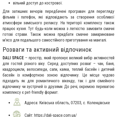
вільний доступ до кострової.
Для затишних вечорів передбачені програвач для перегляду
фільмів і патефон, які відповідають за створення особливої
атмосфери заміського релаксу. На території комплексу також
працює кухня. Тут будь-коли можна з легкістю замовити смачні
готові страви. Також можна придбати смачне замариноване
м’ясо для подальшого самостійного приготування на мангалі.
Розваги та активний відпочинок
DALI SPACE
– простір, який пропонує великий вибір активностей
для гостей різного віку. Серед доступних розваг – чан, баня,
квадроцикли, велосипеди, сапи, каяки, теплий басейн і дитячий
басейн із комфортною зоною відпочинку. Це місце чудово
підходить як для романтичного вікенду, так і для сімейного
відпочинку чи зустрічей із друзями. До речі, окремою перевагою
комплексу є pet-friendly формат.
Адреса: Київська область, 07203, с. Коленцівське
Cайт:
https://dali-space.com.ua/