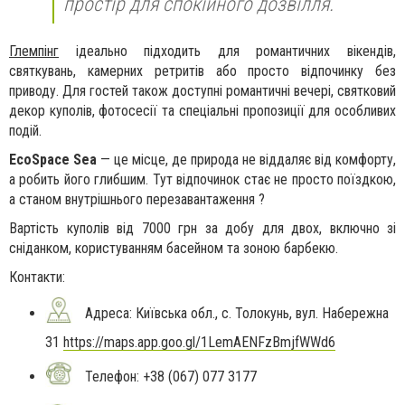
простір для спокійного дозвілля.
Глемпінг
ідеально підходить для романтичних вікендів,
святкувань, камерних ретритів або просто відпочинку без
приводу. Для гостей також доступні романтичні вечері, святковий
декор куполів, фотосесії та спеціальні пропозиції для особливих
подій.
EcoSpace Sea
— це місце, де природа не віддаляє від комфорту,
а робить його глибшим. Тут відпочинок стає не просто поїздкою,
а станом внутрішнього перезавантаження ?
Вартість куполів від 7000 грн за добу для двох, включно зі
сніданком, користуванням басейном та зоною барбекю.
Контакти:
Адреса:
Київська обл., с. Толокунь, вул. Набережна
31
https://maps.app.goo.gl/1LemAENFzBmjfWWd6
Телефон:
+38 (067) 077 3177