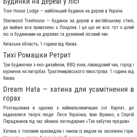
Будинки на дереві у лісі
Tree House Lodge — найбільший будинок на дереві в Україні.
Sherwood Treehouse — будинок на дереві в англійському стилі,
де майже все привезено з Лондона. І це ще не все: тут є цілий
ліс із будинками на деревах та духмяний лісовий чан.
Київська область, 1 година від Києва.
Тихі Ромашки Ретрит
Три будиночки з еко-дизайном, BBQ-зона, лавандовий чан, город і
курничок на пагорбах Трахтемирівського півострова. 1 година від
Києва.
Dream Hata — хатина для усамітнення в
горах
Розташована в одному з наймальовничіших сіл Карпат, де
надихалися творчі люди: Леся Українка, Іван Франко, а Сергій
Параджанов під час зйомок легендарних «Тіні забутих предків».
Хатина з топовим краєвидом і чаном із видом на засніжені гори.