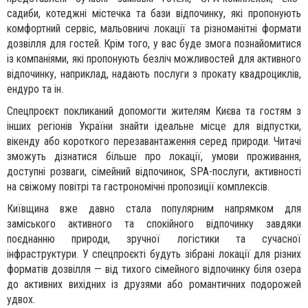
садиби, котеджні містечка та бази відпочинку, які пропонують
комфортний сервіс, мальовничі локації та різноманітні формати
дозвілля для гостей. Крім того, у вас буде змога познайомитися
із компаніями, які пропонують безліч можливостей для активного
відпочинку, наприклад, надають послуги з прокату квадроциклів,
ендуро та ін.
Спецпроєкт покликаний допомогти жителям Києва та гостям з
інших регіонів України знайти ідеальне місце для відпустки,
вікенду або короткого перезавантаження серед природи. Читачі
зможуть дізнатися більше про локації, умови проживання,
доступні розваги, сімейний відпочинок, SPA-послуги, активності
на свіжому повітрі та гастрономічні пропозиції комплексів.
Київщина вже давно стала популярним напрямком для
заміського активного та спокійного відпочинку завдяки
поєднанню природи, зручної логістики та сучасної
інфраструктури. У спецпроєкті будуть зібрані локації для різних
форматів дозвілля — від тихого сімейного відпочинку біля озера
до активних вихідних із друзями або романтичних подорожей
удвох.