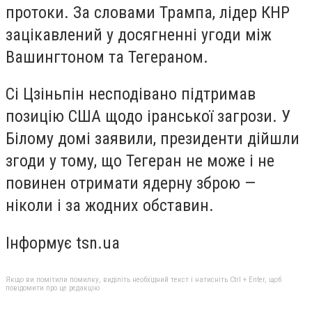
протоки. За словами Трампа, лідер КНР
зацікавлений у досягненні угоди між
Вашингтоном та Тегераном.
Сі Цзіньпін несподівано підтримав
позицію США щодо іранської загрози. У
Білому домі заявили, президенти дійшли
згоди у тому, що Тегеран не може і не
повинен отримати ядерну зброю —
ніколи і за жодних обставин.
Інформує tsn.ua
Якщо ви помітили помилку, виділіть необхідний текст і натисніть Ctrl + Enter, щоб
повідомити про це редакцію