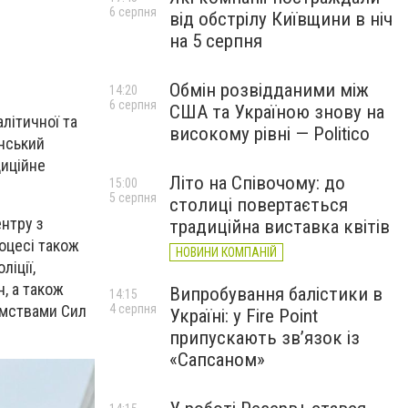
6 серпня
від обстрілу Київщини в ніч
на 5 серпня
Обмін розвідданими між
14:20
6 серпня
США та Україною знову на
літичної та
високому рівні — Politico
їнський
диційне
Літо на Співочому: до
15:00
5 серпня
столиці повертається
ентру з
традиційна виставка квітів
оцесі також
НОВИНИ КОМПАНІЙ
ліції,
, а також
Випробування балістики в
14:15
4 серпня
омствами Сил
Україні: у Fire Point
припускають зв’язок із
«Сапсаном»