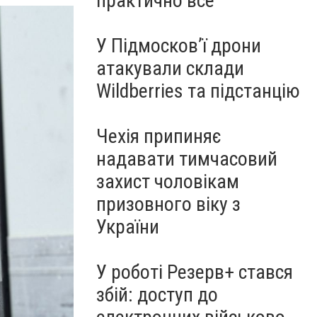
практично все"
У Підмосков’ї дрони
атакували склади
Wildberries та підстанцію
Чехія припиняє
надавати тимчасовий
захист чоловікам
призовного віку з
України
У роботі Резерв+ стався
збій: доступ до