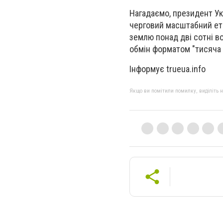
Нагадаємо, президент Ук
черговий масштабний ета
землю понад дві сотні в
обмін форматом "тисяча 
Інформує trueua.info
Якщо ви помітили помилку, виділіть нео