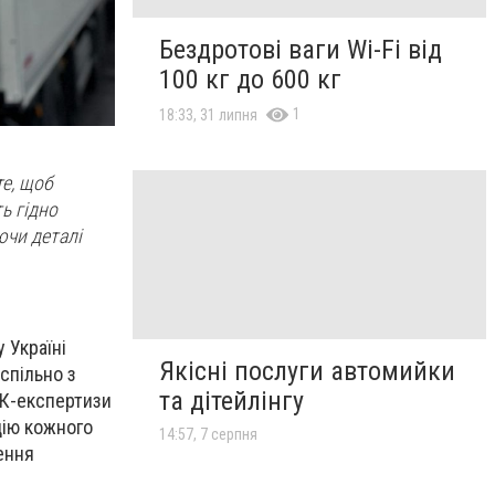
Бездротові ваги Wi-Fi від
100 кг до 600 кг
1
18:33, 31 липня
те, щоб
ь гідно
ючи деталі
 Україні
Якісні послуги автомийки
спільно з
та дітейлінгу
НК-експертизи
цію кожного
14:57, 7 серпня
ення