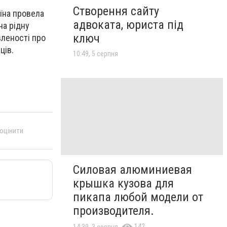
Створення сайту
їна провела
адвоката, юриста під
на рідну
ключ
вленості про
ців.
10:49, 5 серпня
 оцінити
Силовая алюминиевая
крышка кузова для
пикапа любой модели от
производителя.
142
14:39, 3 серпня