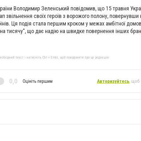
раїни Володимир Зеленський повідомив, що 15 травня Укра
п звільнення своїх героїв з ворожого полону, повернувши 
оїнів. Ця подія стала першим кроком у межах амбітної домо
на тисячу", що дає надію на швидке повернення інших бран
бхідний текст і натисніть Ctrl + Enter, щоб повідомити про це редакцію
0,0
Оцініть першим
Авторизуйтесь
, щоб