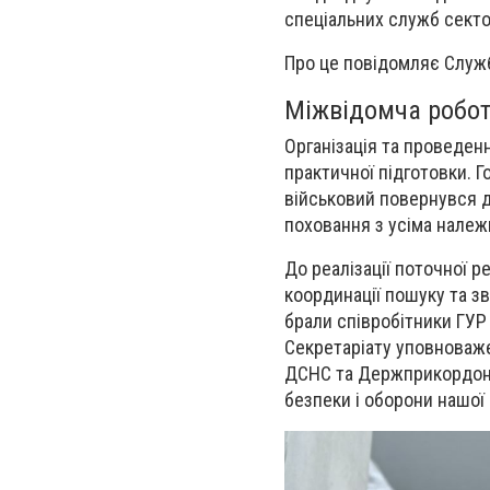
спеціальних служб секто
Про це повідомляє Служб
Міжвідомча робот
Організація та проведен
практичної підготовки. Г
військовий повернувся д
поховання з усіма нале
До реалізації поточної р
координації пошуку та з
брали співробітники ГУР 
Секретаріату уповноваже
ДСНС та Держприкордонс
безпеки і оборони нашої 