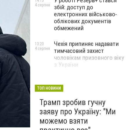
У роботі Резерв+ стався
14:15
4 серпня
збій: доступ до
електронних військово-
облікових документів
обмежений
Чехія припиняє надавати
13:20
4 серпня
тимчасовий захист
чоловікам призовного віку
з України
ТОП НОВИНИ
Трамп зробив гучну
заяву про Україну: "Ми
можемо взяти