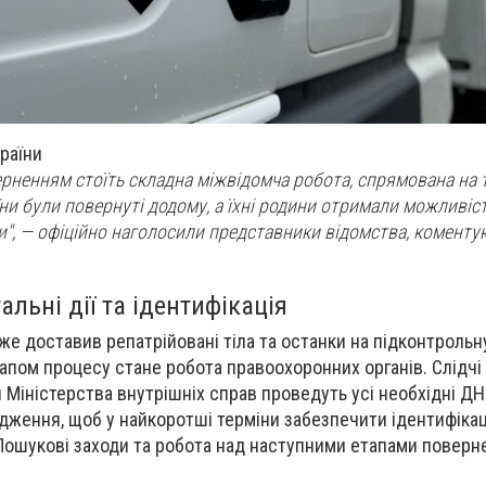
раїни
рненням стоїть складна міжвідомча робота, спрямована на 
ни були повернуті додому, а їхні родини отримали можливіст
", — офіційно наголосили представники відомства, коменту
льні дії та ідентифікація
е доставив репатрійовані тіла та останки на підконтрольну
апом процесу стане робота правоохоронних органів. Слідчі 
Міністерства внутрішніх справ проведуть усі необхідні Д
дження, щоб у найкоротші терміни забезпечити ідентифіка
Пошукові заходи та робота над наступними етапами поверн