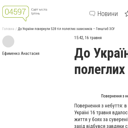
Новини
Головна
До України повернули 528 тіл полеглих захисників – Генштаб ЗСУ
15:42, 16 травня
До Украї
Ефименко Анастасия
полеглих
Повернення з не
Повернення з небуття: в 
Україні 16 травня вдалос
життя у боях за суверен
захід відбувся завдяки 