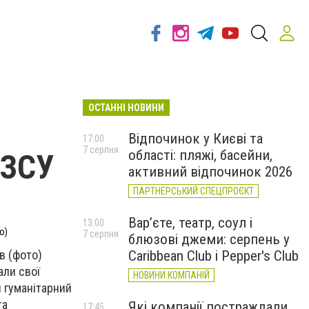
ОСТАННІ НОВИНИ
Відпочинок у Києві та
17:00
7 серпня
області: пляжі, басейни,
 ЗСУ
активний відпочинок 2026
ПАРТНЕРСЬКИЙ СПЕЦПРОЄКТ
Вар’єте, театр, соул і
13:00
о)
7 серпня
блюзові джеми: серпень у
в (фото)
Caribbean Club і Pepper's Club
али свої
НОВИНИ КОМПАНІЙ
й гуманітарний
та
Які компанії постраждали
17:45