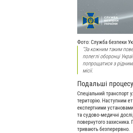
Фото: Служба безпеки Ук
"За кожним таким пове
полеглі оборонці Украї
попрощатися з рідними
місії.
Подальші процесуа
Спеціальний транспорт уж
територію. Наступним ет
експертними установами 
та судово-медичні дослі
повернутого захисника. 
тривають безперервно.