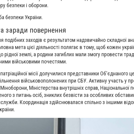
ру безпеки і оборони.
а безпеки України.
а заради повернення
ня подібних заходів є результатом надзвичайно складної ана
оловна мета цієї діяльності полягає в тому, щоб кожен укра
о рідної землі, а родини загиблих мали змогу провести тра
жними військовими почестями.
епатріаційної місії долучилися представники Об'єднаного ц
вільнення військовополонених при СБУ. Активну участь у пр
Міноборони, Міністерства внутрішніх справ, Національної по
ного з питань осіб, зниклих безвісти за особливих обставин
лужби. Координація здійснювалася спільно з іншими від
країни.