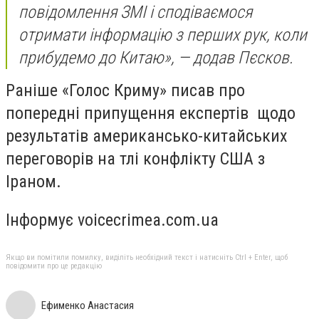
повідомлення ЗМІ і сподіваємося
отримати інформацію з перших рук, коли
прибудемо до Китаю», — додав Пєсков.
Раніше «Голос Криму» писав про
попередні припущення експертів щодо
результатів американсько-китайських
переговорів на тлі конфлікту США з
Іраном.
Інформує voicecrimea.com.ua
Якщо ви помітили помилку, виділіть необхідний текст і натисніть Ctrl + Enter, щоб
повідомити про це редакцію
Ефименко Анастасия