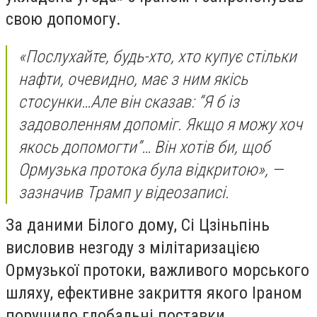
свою допомогу.
«Послухайте, будь-хто, хто купує стільки
нафти, очевидно, має з ним якісь
стосунки…Але він сказав: “Я б із
задоволенням допоміг. Якщо я можу хоч
якось допомогти”… Він хотів би, щоб
Ормузька протока була відкритою», —
зазначив Трамп у відеозаписі.
За даними Білого дому, Сі Цзіньпінь
висловив незгоду з мілітаризацією
Ормузької протоки, важливого морського
шляху, ефективне закриття якого Іраном
порушило глобальні поставки