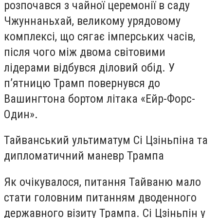
розпочався з чайної церемонії в саду
Чжуннаньхай, великому урядовому
комплексі, що сягає імперських часів,
після чого між двома світовими
лідерами відбувся діловий обід. У
п’ятницю Трамп повернувся до
Вашингтона бортом літака «Ейр-Форс-
Один».
Тайванський ультиматум Сі Цзіньпіна та
дипломатичний маневр Трампа
Як очікувалося, питання Тайваню мало
стати головним питанням дводенного
державного візиту Трампа. Сі Цзіньпін у