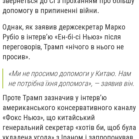
звернеться до Сі з проханням про більшу
допомогу в припиненні війни.
Однак, як заявив держсекретар Марко
Рубіо в інтерв’ю «Ен-бі-сі Ньюз» після
переговорів, Трамп «нічого в нього не
просив».
«Ми не просимо допомоги у Китаю. Нам
не потрібна їхня допомога», — заявив він.
Проте Трамп зазначив у інтерв’ю
американського консервативного каналу
«Фокс Ньюз», що китайський
генеральний секретар «хотів би, щоб була
укладена угода» з Іраном і запропонував