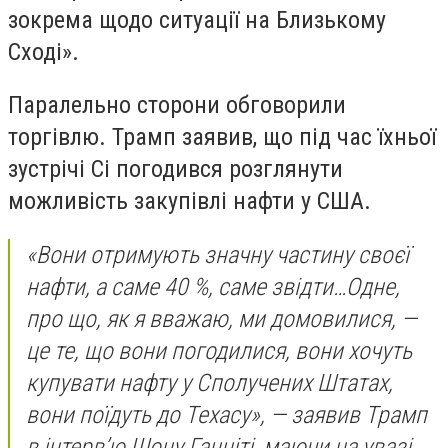
зокрема щодо ситуації на Близькому
Сході».
Паралельно сторони обговорили
торгівлю. Трамп заявив, що під час їхньої
зустрічі Сі погодився розглянути
можливість закупівлі нафти у США.
«Вони отримують значну частину своєї
нафти, а саме 40 %, саме звідти…Одне,
про що, як я вважаю, ми домовилися, —
це те, що вони погодилися, вони хочуть
купувати нафту у Сполучених Штатах,
вони поїдуть до Техасу», — заявив Трамп
в інтерв’ю Шону Ганніті, маючи на увазі