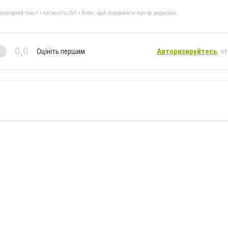
бхідний текст і натисніть Ctrl + Enter, щоб повідомити про це редакцію
0,0
Оцініть першим
Авторизируйтесь
, ч