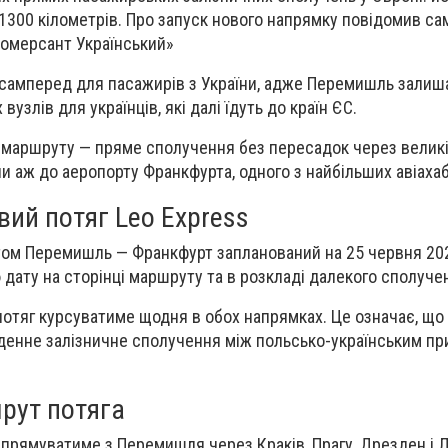
300 кілометрів. Про запуск нового напрямку повідомив са
Комерсант Український»
самперед для пасажирів з України, адже Перемишль залиш
вузлів для українців, які далі їдуть до країн ЄС.
 маршруту — пряме сполучення без пересадок через великі
ни аж до аеропорту Франкфурта, одного з найбільших авіаха
вий потяг Leo Express
ом Перемишль — Франкфурт запланований на 25 червня 202
 дату на сторінці маршруту та в розкладі далекого сполуче
потяг курсуватиме щодня в обох напрямках. Це означає, щ
денне залізничне сполучення між польсько-українським пр
рут потяга
 прямуватиме з Перемишля через Краків, Прагу, Дрезден і 