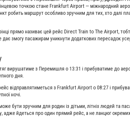
кінцевою точкою стане Frankfurt Airport — міжнародний аер
нкт робить маршрут особливо зручним для тих, хто далі пла
рінці прямо називає цей рейс Direct Train to The Airport, то
е дає змогу пасажирам уникнути додаткових пересадок усе
у
тяг вирушатиме з Перемишля о 13:31 і прибуватиме до аер
упного дня.
йс відправлятиметься з Frankfurt Airport о 08:27 і прибув
пної ночі.
оже бути зручним для родин із дітьми, літніх людей та пас
у, адже йдеться про один прямий рейс, а не ланцюг окреми