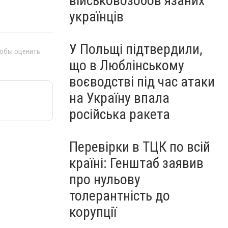
військовозобов’язаних
українців
У Польщі підтвердили,
тобы оценить
що в Люблінському
воєводстві під час атаки
на Україну впала
російська ракета
Перевірки в ТЦК по всій
країні: Генштаб заявив
про нульову
толерантність до
корупції