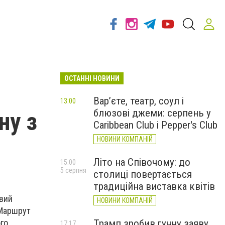
ОСТАННІ НОВИНИ
Вар’єте, театр, соул і
13:00
блюзові джеми: серпень у
ну з
Caribbean Club і Pepper's Club
НОВИНИ КОМПАНІЙ
Літо на Співочому: до
15:00
5 серпня
столиці повертається
традиційна виставка квітів
овий
НОВИНИ КОМПАНІЙ
 Маршрут
го
Трамп зробив гучну заяву
17:17