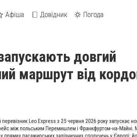
Афіша
Довідник
Погода
 запускають довгий
ний маршрут від кордо
перевізник Leo Express з 25 червня 2026 року запускає н
ейс між польським Перемишлем і Франкфуртом-на-Майні.
х прямих пасажирських залізничних сполучень у Європі: йо