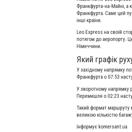
Франкфурта-на-Майні, а 
Франкфурта. Саме цей пу
інші країни.
Leo Express на своїй сто
потягом до аеропорту. Ц
Німеччини.
Який графік рух
У західному напрямку по
Франкфурта о 07:53 наст
У зворотному напрямку ре
Перемишля о 02:23 насту
Такий формат маршруту м
великою кількістю багаж
Інформує komersant.ua