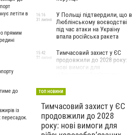
опорт
нує летіти в
У Польщі підтвердили, що в
16:16
31 липня
Люблінському воєводстві
під час атаки на Україну
бто прямим
впала російська ракета
редині
Тимчасовий захист у ЄС
15:42
31 липня
продовжили до 2028 року:
нові вимоги для
опорту
військовозобов’язаних
українців
атиме до
ТОП НОВИНИ
Тимчасовий захист у ЄС
ажирів із
продовжили до 2028
х пересадок.
року: нові вимоги для