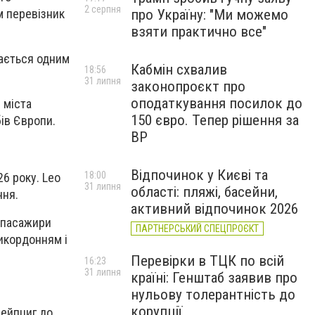
2 серпня
м перевізник
про Україну: "Ми можемо
взяти практично все"
ається одним
Кабмін схвалив
18:56
31 липня
законопроєкт про
оподаткування посилок до
 міста
150 євро. Тепер рішення за
бів Європи.
ВР
Відпочинок у Києві та
18:00
6 року. Leo
31 липня
області: пляжі, басейни,
ння.
активний відпочинок 2026
о пасажири
ПАРТНЕРСЬКИЙ СПЕЦПРОЄКТ
икордонням і
Перевірки в ТЦК по всій
16:23
31 липня
країні: Генштаб заявив про
нульову толерантність до
корупції
Лейпциг до