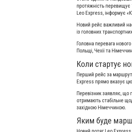
протяжність перевищує 1
Leo Express, інформує «
Новий рейс важливий на
із головних транспортних 
Головна перевага нового
Польщі, Чехії та Німеччи
Коли стартує но
Перший рейс за маршрут
Express прямо вказує цю
Перевізник заявляє, що 
отримають стабільне що
західною Німеччиною.
Яким буде марш
Новий потяг Leo Express