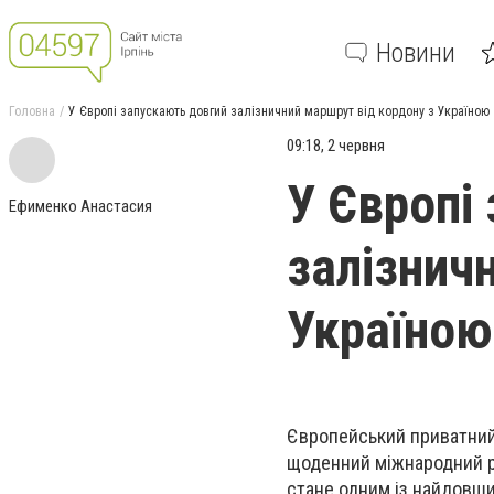
Новини
Головна
У Європі запускають довгий залізничний маршрут від кордону з Україною
09:18, 2 червня
У Європі
Ефименко Анастасия
залізнич
Україною
Європейський приватний 
щоденний міжнародний р
стане одним із найдовши