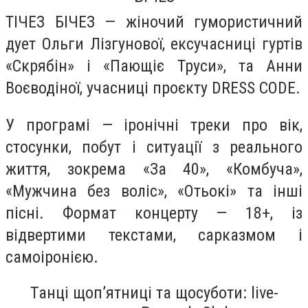
ТІЧЕЗ БІЧЕЗ — жіночий гумористичний
дует Ольги Лізгунової, ексучасниці гуртів
«Скрябін» і «Пающіє Труси», та Анни
Воєводіної, учасниці проєкту DRESS CODE.
У програмі — іронічні треки про вік,
стосунки, побут і ситуації з реального
життя, зокрема «За 40», «Комбуча»,
«Мужчина без воліс», «Отьокі» та інші
пісні. Формат концерту — 18+, із
відвертими текстами, сарказмом і
самоіронією.
Танці щоп’ятниці та щосуботи: live-