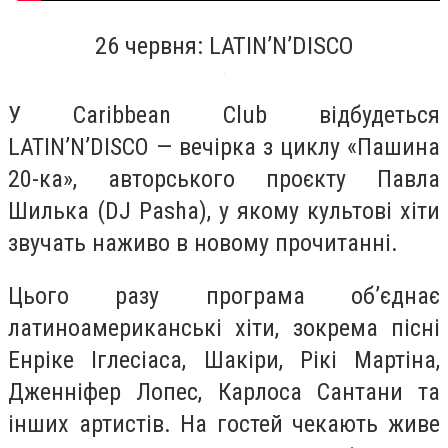
26 червня: LATIN’N’DISCO
У Caribbean Club відбудеться
LATIN’N’DISCO — вечірка з циклу «Пашина
20-ка», авторського проєкту Павла
Шилька (DJ Pasha), у якому культові хіти
звучать наживо в новому прочитанні.
Цього разу програма об’єднає
латиноамериканські хіти, зокрема пісні
Енріке Іглесіаса, Шакіри, Рікі Мартіна,
Дженніфер Лопес, Карлоса Сантани та
інших артистів. На гостей чекають живе