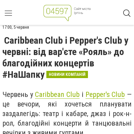
17:00, 5 червня
Caribbean Club і Pepper's Club у
червні: від вар'єте «Рояль» до
благодійних концертів
#НаШапку
НОВИНИ КОМПАНІЙ
Червень у
Caribbean Club
і
Pepper's Club
—
це вечори, які хочеться планувати
заздалегідь: театр і кабаре, джаз і рок-н-
рол, благодійні концерти й танцювальні
вечірки з живими гуртами.