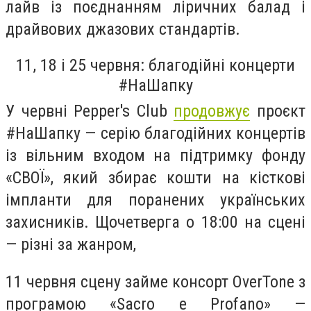
лайв із поєднанням ліричних балад і
драйвових джазових стандартів.
11, 18 і 25 червня: благодійні концерти
#НаШапку
У червні Pepper's Club
продовжує
проєкт
#НаШапку — серію благодійних концертів
із вільним входом на підтримку фонду
«СВОЇ», який збирає кошти на кісткові
імпланти для поранених українських
захисників. Щочетверга о 18:00 на сцені
— різні за жанром,
11 червня сцену займе консорт OverTone з
програмою «Sacro e Profano» —