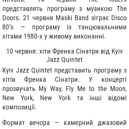
представлять програму з музикою The
Doors. 21 червня Maski Band зіграє Disco
80’s — програму із танцювальними
хітами 1980-х у живому виконанні.
10 червня: хіти Френка Сінатри від Kyiv
Jazz Quintet
Kyiv Jazz Quintet представить програму з
хітів Френка Сінатри. У концерті
прозвучать My Way, Fly Me to the Moon,
New York, New York та інші відомі
композиції.
Формат вечора — камерний джазовий