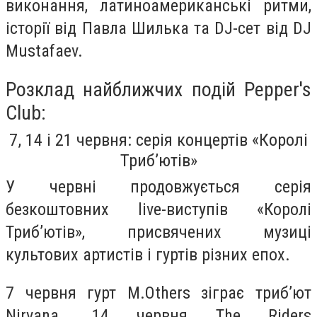
виконання, латиноамериканські ритми,
історії від Павла Шилька та DJ-сет від DJ
Mustafaev.
Розклад найближчих подій Pepper's
Club:
7, 14 і 21 червня: серія концертів «Королі
Триб’ютів»
У червні продовжується серія
безкоштовних live-виступів «Королі
Триб’ютів», присвячених музиці
культових артистів і гуртів різних епох.
7 червня гурт M.Others зіграє триб’ют
Nirvana. 14 червня The Riders