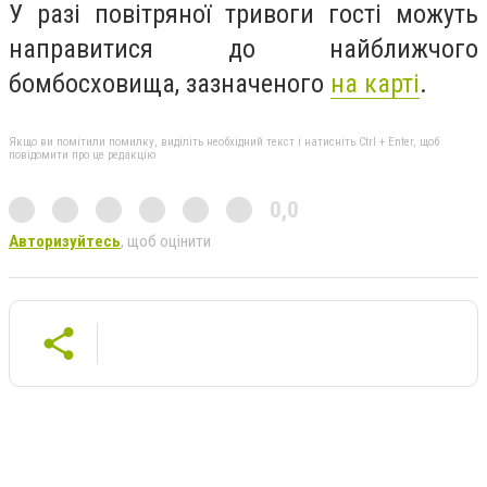
У разі повітряної тривоги гості можуть
направитися до найближчого
бомбосховища, зазначеного
на карті
.
Якщо ви помітили помилку, виділіть необхідний текст і натисніть Ctrl + Enter, щоб
повідомити про це редакцію
0,0
Авторизуйтесь
, щоб оцінити