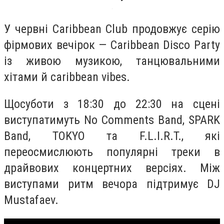
У червні Caribbean Club продовжує серію
фірмових вечірок — Caribbean Disco Party
із живою музикою, танцювальними
хітами й caribbean vibes.
Щосуботи з 18:30 до 22:30 на сцені
виступатимуть No Comments Band, SPARK
Band, TOKYO та F.L.I.R.T., які
переосмислюють популярні треки в
драйвових концертних версіях. Між
виступами ритм вечора підтримує DJ
Mustafaev.