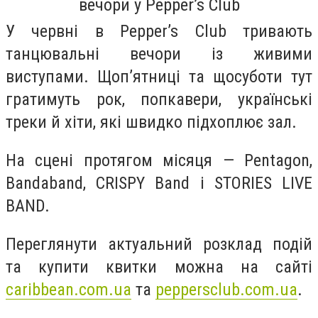
вечори у Pepper’s Club
У червні в Pepper’s Club тривають
танцювальні вечори із живими
виступами. Щоп’ятниці та щосуботи тут
гратимуть рок, попкавери, українські
треки й хіти, які швидко підхоплює зал.
На сцені протягом місяця — Pentagon,
Bandaband, CRISPY Band і STORIES LIVE
BAND.
Переглянути актуальний розклад подій
та купити квитки можна на сайті
caribbean.com.ua
та
peppersclub.com.ua
.