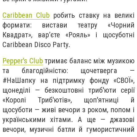
Caribbean Club
робить ставку на великі
формати: вистави театру «Чорний
Квадрат», вар’єте «Рояль» і щосуботні
Caribbean Disco Party.
Pepper's Club
тримає баланс між музикою
та благодійністю: щочетверга —
#НаШапку на підтримку фонду «СВОЇ»,
щонеділі — безкоштовні триб'юти серії
«Королі Триб'ютів», щоп'ятниці й
щосуботи — живі вечори з роком, попом і
українськими хітами. А ще — джазові
вечори, музичні батли й гумористичний