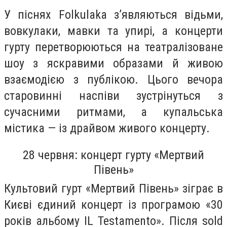
У піснях Folkulaka з’являються відьми,
вовкулаки, мавки та упирі, а концерти
гурту перетворюються на театралізоване
шоу з яскравими образами й живою
взаємодією з публікою. Цього вечора
старовинні наспіви зустрінуться з
сучасними ритмами, а купальська
містика — із драйвом живого концерту.
28 червня: концерт гурту «Мертвий
Півень»
Культовий гурт «Мертвий Півень» зіграє в
Києві єдиний концерт із програмою «30
років альбому IL Testamento». Після sold