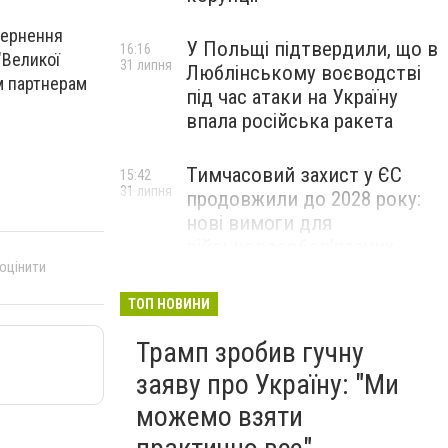
вернення
У Польщі підтвердили, що в
16:16
"Великої
31 липня
Люблінському воєводстві
м партнерам
під час атаки на Україну
впала російська ракета
Тимчасовий захист у ЄС
15:42
31 липня
продовжили до 2028 року:
нові вимоги для
військовозобов’язаних
 оцінити
українців
ТОП НОВИНИ
Трамп зробив гучну
заяву про Україну: "Ми
можемо взяти