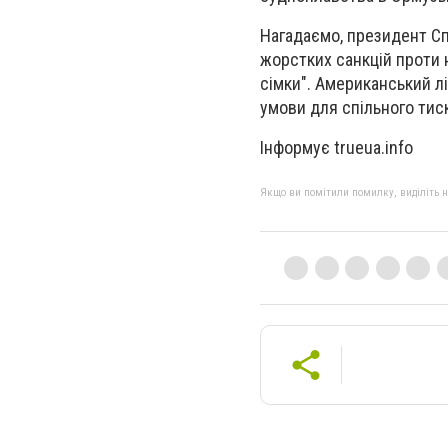
Нагадаємо, президент С
жорстких санкцій проти 
сімки". Американський л
умови для спільного тис
Інформує trueua.info
Якщо ви помітили помилку, виділіть нео