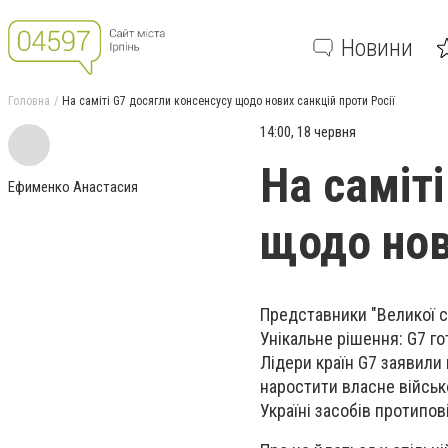
Новини
Головна
На саміті G7 досягли консенсусу щодо нових санкцій проти Росії
14:00, 18 червня
На саміт
Ефименко Анастасия
щодо нов
Представники "Великої сі
Унікальне рішення: G7 го
Лідери країн G7 заявили 
наростити власне війсь
Україні засобів протипо