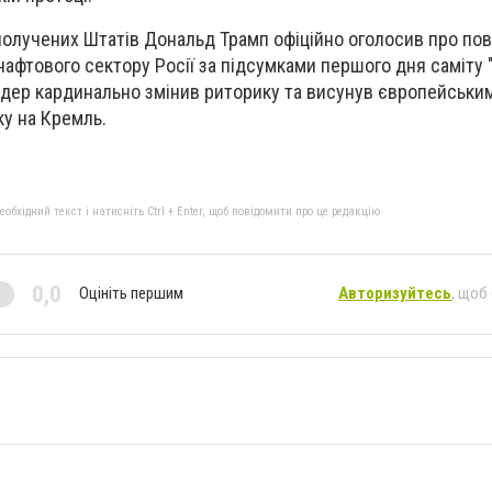
получених Штатів Дональд Трамп офіційно оголосив про по
нафтового сектору Росії за підсумками першого дня саміту 
ідер кардинально змінив риторику та висунув європейськи
ку на Кремль.
бхідний текст і натисніть Ctrl + Enter, щоб повідомити про це редакцію
0,0
Оцініть першим
Авторизуйтесь
, щоб