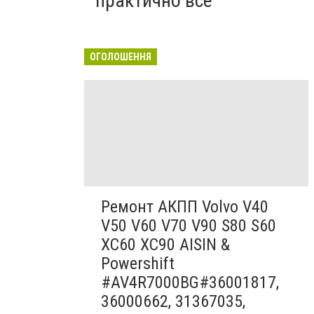
практично все"
ОГОЛОШЕННЯ
Ремонт АКПП Volvo V40
V50 V60 V70 V90 S80 S60
XC60 XC90 AISIN &
Powershift
#AV4R7000BG#36001817,
36000662, 31367035,