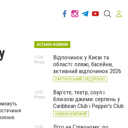
ОСТАННІ НОВИНИ
у
Відпочинок у Києві та
17:00
Вчора
області: пляжі, басейни,
активний відпочинок 2026
ПАРТНЕРСЬКИЙ СПЕЦПРОЄКТ
Вар’єте, театр, соул і
13:00
Вчора
блюзові джеми: серпень у
поможуть
Caribbean Club і Pepper's Club
остачання
НОВИНИ КОМПАНІЙ
роєння.
Літо на Співочому: до
15:00