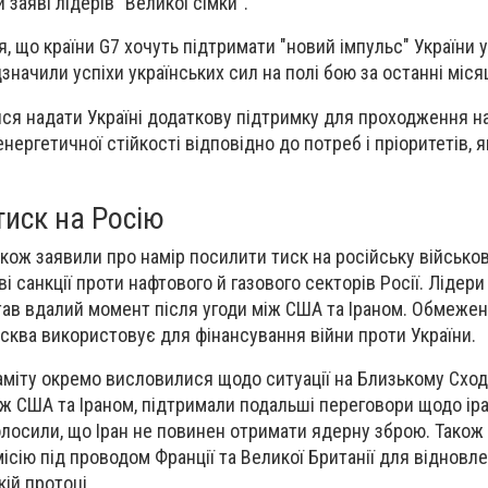
 заяві лідерів "Великої сімки".
, що країни G7 хочуть підтримати "новий імпульс" України у
дзначили успіхи українських сил на полі бою за останні місяц
я надати Україні додаткову підтримку для проходження на
ергетичної стійкості відповідно до потреб і пріоритетів, я
тиск на Росію
акож заявили про намір посилити тиск на російську військов
і санкції проти нафтового й газового секторів Росії. Лідер
тав вдалий момент після угоди між США та Іраном. Обмеже
сква використовує для фінансування війни проти України.
саміту окремо висловилися щодо ситуації на Близькому Сход
іж США та Іраном, підтримали подальші переговори щодо ір
олосили, що Іран не повинен отримати ядерну зброю. Також
ісію під проводом Франції та Великої Британії для відновл
ій протоці.