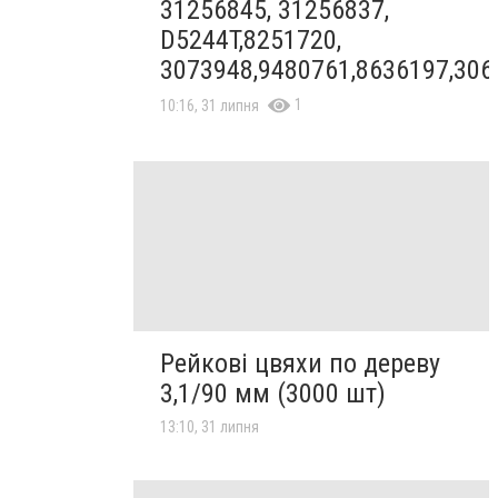
31256845, 31256837,
D5244T,8251720,
3073948,9480761,8636197,306
1
10:16, 31 липня
Рейкові цвяхи по дереву
3,1/90 мм (3000 шт)
13:10, 31 липня