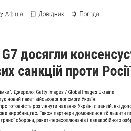
Афіша
Довідник
Погода
і G7 досягли консенсус
их санкцій проти Росії
мки". Джерело: Getty Images / Global Images Ukraine
тує новий пакет військової допомоги Україні
про готовність розглянути надання Україні ліцензій, які до
кове виробництво. Також партнери домовилися збільшити п
вітряної оборони, ракет-перехоплювачів і далекобійного озб