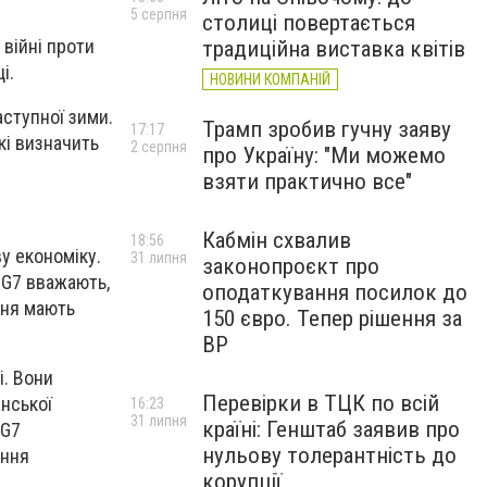
5 серпня
столиці повертається
 війні проти
традиційна виставка квітів
і.
НОВИНИ КОМПАНІЙ
ступної зими.
Трамп зробив гучну заяву
17:17
кі визначить
2 серпня
про Україну: "Ми можемо
взяти практично все"
Кабмін схвалив
18:56
у економіку.
31 липня
законопроєкт про
и G7 вважають,
оподаткування посилок до
ння мають
150 євро. Тепер рішення за
ВР
і. Вони
Перевірки в ТЦК по всій
анської
16:23
31 липня
країні: Генштаб заявив про
 G7
нульову толерантність до
ення
корупції