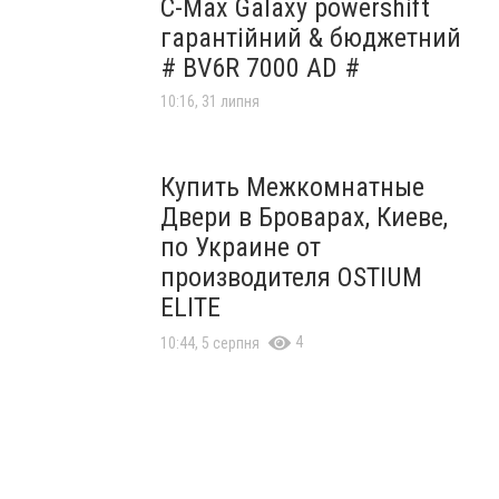
C-Max Galaxy powershift
гарантійний & бюджетний
# BV6R 7000 AD #
10:16, 31 липня
Купить Межкомнатные
Двери в Броварах, Киеве,
по Украине от
производителя OSTIUM
ELITE
4
10:44, 5 серпня