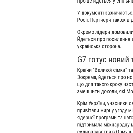
Про це йдеться у спільній
У документі зазначається
Росії. Партнери також ві
Окремо лідери домовилис
Йдеться про посилення ен
українська сторона.
G7 готує новий 
Країни "Великої сімки" т
Зокрема, йдеться про нов
що для такого кроку нас
зменшити доходи, які Мо
Крім України, учасники 
привітали мирну угоду м
ядерної програми та наг
підтримала міжнародну м
судноплавства в Ормузьк