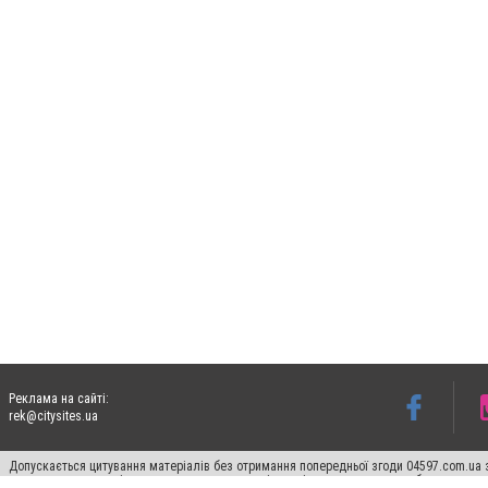
Реклама на сайті:
rek@citysites.ua
Допускається цитування матеріалів без отримання попередньої згоди 04597.com.ua за
пошукових систем гіперпосилання на цитовані статті не нижче другого абзацу в тек