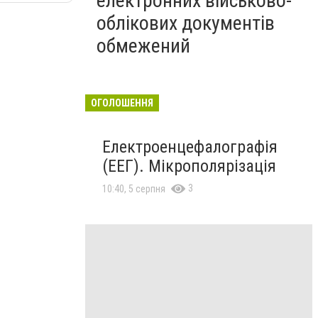
електронних військово-
облікових документів
обмежений
ОГОЛОШЕННЯ
Електроенцефалографія
(ЕЕГ). Мікрополярізація
3
10:40, 5 серпня