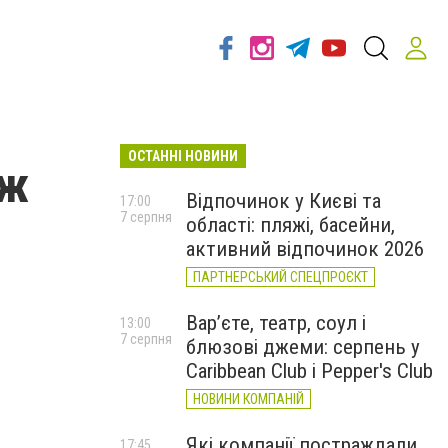
ОСТАННІ НОВИНИ
аж
Відпочинок у Києві та
17:00
7 серпня
області: пляжі, басейни,
активний відпочинок 2026
ПАРТНЕРСЬКИЙ СПЕЦПРОЄКТ
Вар’єте, театр, соул і
13:00
7 серпня
блюзові джеми: серпень у
Caribbean Club і Pepper's Club
НОВИНИ КОМПАНІЙ
Які компанії постраждали
17:45