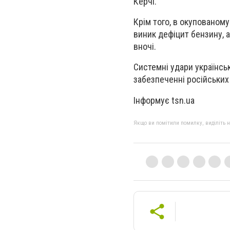
Керчі.
Крім того, в окупованом
виник дефіцит бензину, 
вночі.
Системні удари українськ
забезпеченні російських
Інформує tsn.ua
Якщо ви помітили помилку, виділіть нео