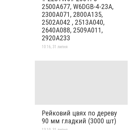
2500A677, W6DGB-4-23A,
2300A071, 2800A135,
2502A042 , 2513A040,
2640A088, 2509A011,
2920A233
10:16, 31 липня
Рейковий цвях по дереву
90 мм гладкий (3000 шт)
13:10, 31 липня