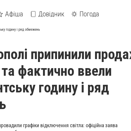
Афіша
Довідник
Погода
ьку годину і ряд обмежень
ополі припинили прод
 та фактично ввели
тську годину і ряд
ь
ровадили графіки відключення світла: офіційна заява