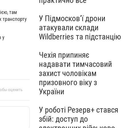
практично все"
ією, там
У Підмосков’ї дрони
х транспорту
атакували склади
Wildberries та підстанцію
в у
Чехія припиняє
надавати тимчасовий
захист чоловікам
призовного віку з
України
тобы оценить
У роботі Резерв+ стався
збій: доступ до