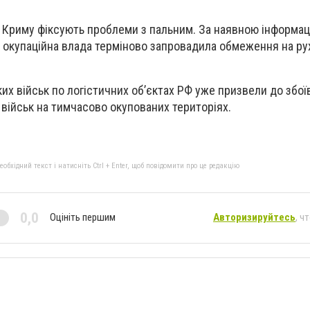
у Криму фіксують проблеми з пальним. За наявною інформац
а окупаційна влада терміново запровадила обмеження на ру
их військ по логістичних об’єктах РФ уже призвели до збої
 військ на тимчасово окупованих територіях.
бхідний текст і натисніть Ctrl + Enter, щоб повідомити про це редакцію
0,0
Оцініть першим
Авторизируйтесь
, ч