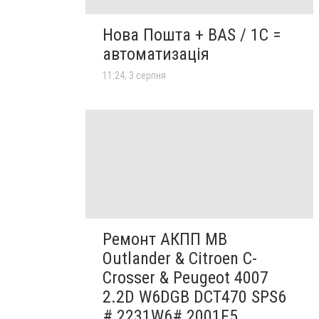
Нова Пошта + BAS / 1C =
автоматизація
11:24, 3 серпня
Ремонт АКПП MB
Outlander & Citroen C-
Crosser & Peugeot 4007
2.2D W6DGB DCT470 SPS6
# 2231W6# 2001F5