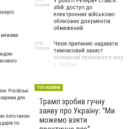
У роботі Резерв+ стався
14:15
4 серпня
збій: доступ до
нергії.
електронних військово-
облікових документів
обмежений
а межами
Чехія припиняє надавати
13:20
4 серпня
тимчасовий захист
мандою
чоловікам призовного віку
часового
з України
ТОП НОВИНИ
ни. Російські
зокрема для
Трамп зробив гучну
заяву про Україну: "Ми
кою логістикою
можемо взяти
ударів по