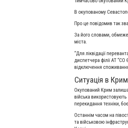
Тимчасово окупований Кр
В окупованому Севастопо
Про це повідомив так зв
За його словами, обмеж
міста.
“Для ліквідації перева
диспетчера філії АТ “СО
відключення споживання 
Ситуація в Крим
Окупований Крим залишаєт
війська використовують 
перекидання техніки, боє
Останнім часом на півост
та військовою інфрастру