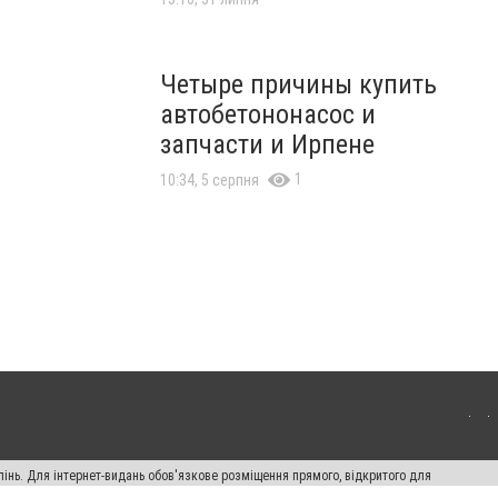
Четыре причины купить
автобетононасос и
запчасти и Ирпене
1
10:34, 5 серпня
пінь. Для інтернет-видань обов'язкове розміщення прямого, відкритого для