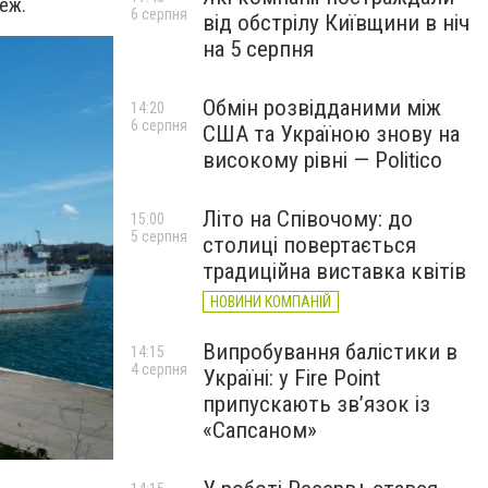
еж.
6 серпня
від обстрілу Київщини в ніч
на 5 серпня
Обмін розвідданими між
14:20
6 серпня
США та Україною знову на
високому рівні — Politico
Літо на Співочому: до
15:00
5 серпня
столиці повертається
традиційна виставка квітів
НОВИНИ КОМПАНІЙ
Випробування балістики в
14:15
4 серпня
Україні: у Fire Point
припускають зв’язок із
«Сапсаном»