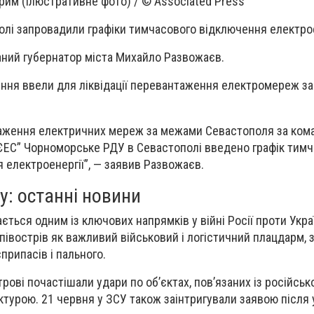
им (ілюстративне фото) / © Associated Press
лі запровадили графіки тимчасового відключення електрое
аний губернатор міста Михайло Развожаєв.
ення ввели для ліквідації перевантаження електромереж з
нтаження електричних мереж за межами Севастополя за ко
 ЄЕС” Чорноморське РДУ в Севастополі введено графік тим
електроенергії”, — заявив Развожаєв.
у: останні новини
ься одним із ключових напрямків у війні Росії проти Украї
півострів як важливий військовий і логістичний плацдарм, 
припасів і пального.
рові почастішали удари по об’єктах, пов’язаних із російсь
ктурою. 21 червня у ЗСУ також заінтригували заявою після 