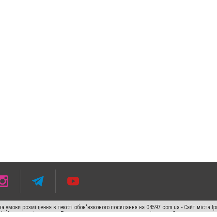
 умови розміщення в тексті обов'язкового посилання на 04597.com.ua - Сайт міста Ір
сті або в якості джерела. Порушення виняткових прав переслідується Законом.