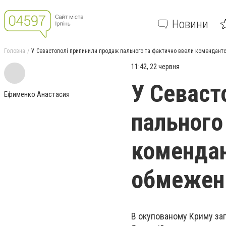
Новини
Головна
У Севастополі припинили продаж пального та фактично ввели комендантс
11:42, 22 червня
У Севаст
Ефименко Анастасия
пального
комендан
обмежен
В окупованому Криму зап