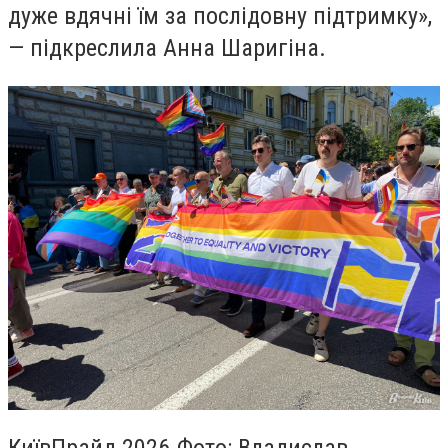
дуже вдячні їм за послідовну підтримку»,
— підкреслила Анна Шаригіна.
КиївПрайд 2026.Фото: Владислав