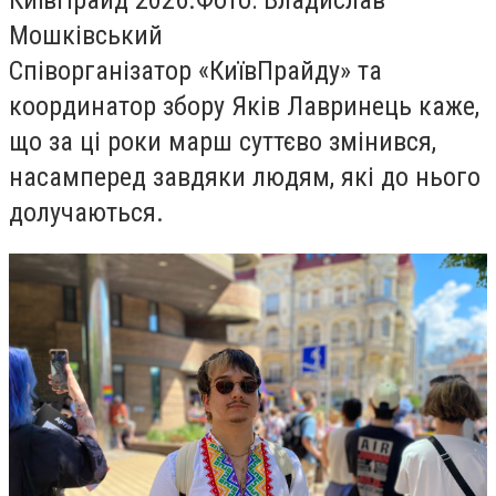
Мошківський
Співорганізатор «КиївПрайду» та
координатор збору Яків Лавринець каже,
що за ці роки марш суттєво змінився,
насамперед завдяки людям, які до нього
долучаються.