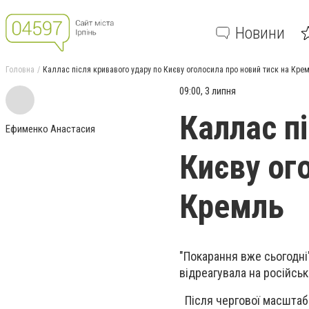
Новини
Головна
Каллас після кривавого удару по Києву оголосила про новий тиск на Кре
09:00, 3 липня
Каллас п
Ефименко Анастасия
Києву ог
Кремль
"Покарання вже сьогодні
відреагувала на російськ
Після чергової масштабн