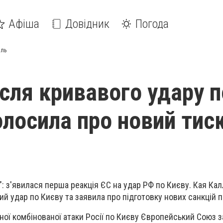
Афіша
Довідник
Погода
мль
ісля кривавого удару п
олосила про новий тис
": з'явилася перша реакція ЄС на удар РФ по Києву. Кая Ка
ий удар по Києву та заявила про підготовку нових санкцій п
ої комбінованої атаки Росії по Києву Європейський Союз 