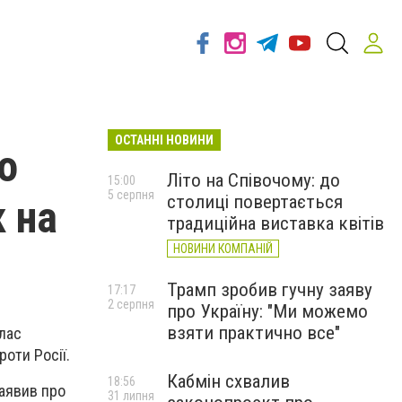
ОСТАННІ НОВИНИ
о
Літо на Співочому: до
15:00
5 серпня
столиці повертається
к на
традиційна виставка квітів
НОВИНИ КОМПАНІЙ
Трамп зробив гучну заяву
17:17
2 серпня
про Україну: "Ми можемо
взяти практично все"
ллас
роти Росії.
Кабмін схвалив
18:56
заявив про
31 липня