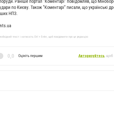
споруди. Раніше портал "Коментарі" повідомляв, що Мінобо
удари по Києву. Також "Коментарі" писали, що українські д
ьших НПЗ.
nts.ua
бхідний текст і натисніть Ctrl + Enter, щоб повідомити про це редакцію
0,0
Оцініть першим
Авторизуйтесь
, щоб