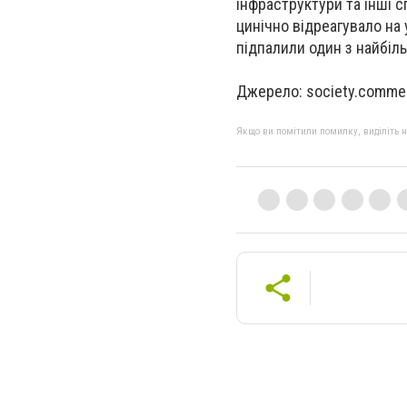
інфраструктури та інші 
цинічно відреагувало на 
підпалили один з найбіл
Джерело: society.comme
Якщо ви помітили помилку, виділіть нео