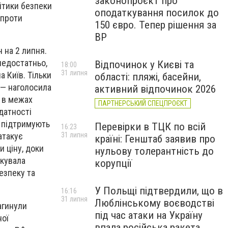
законопроєкт про
ітики безпеки
оподаткування посилок до
 проти
150 євро. Тепер рішення за
ВР
ч на 2 липня.
недостатньо,
Відпочинок у Києві та
18:00
31 липня
а Київ. Тільки
області: пляжі, басейни,
 — наголосила
активний відпочинок 2026
 в межах
ПАРТНЕРСЬКИЙ СПЕЦПРОЄКТ
датності
і підтримують
Перевірки в ТЦК по всій
16:23
31 липня
атакує
країні: Генштаб заявив про
 ціну, доки
нульову толерантність до
якувала
корупції
езпеку та
У Польщі підтвердили, що в
16:16
31 липня
Люблінському воєводстві
агинули
під час атаки на Україну
ної
впала російська ракета