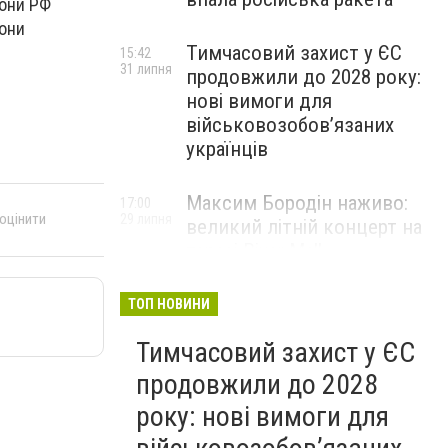
рони РФ
рони
Тимчасовий захист у ЄС
15:42
31 липня
продовжили до 2028 року:
нові вимоги для
військовозобов’язаних
українців
Максим Бородін наживо:
17:00
 оцінити
29 липня
великий літній концерт на
терасі River Mall
НОВИНИ КОМПАНІЙ
ТОП НОВИНИ
Тимчасовий захист у ЄС
продовжили до 2028
року: нові вимоги для