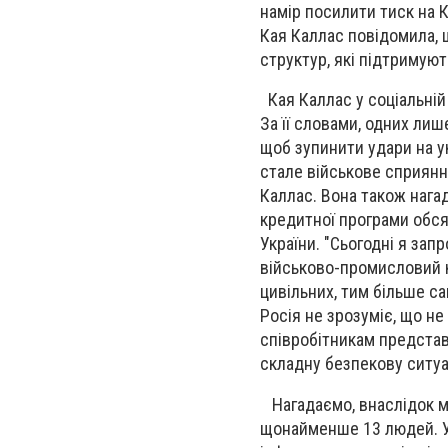
намір посилити тиск на 
Кая Каллас повідомила,
структур, які підтримуют
Кая Каллас у соціальній 
За її словами, одних ли
щоб зупинити удари на ук
стале військове сприянн
Каллас. Вона також нага
кредитної програми обся
України. "Сьогодні я зап
військово-промисловий ко
цивільних, тим більше с
Росія не зрозуміє, що не
співробітникам представ
складну безпекову ситуа
Нагадаємо, внаслідок мас
щонайменше 13 людей. У 