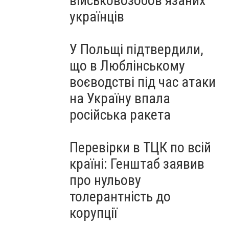
військовозобов’язаних
українців
У Польщі підтвердили,
що в Люблінському
воєводстві під час атаки
на Україну впала
російська ракета
Перевірки в ТЦК по всій
країні: Генштаб заявив
про нульову
толерантність до
корупції