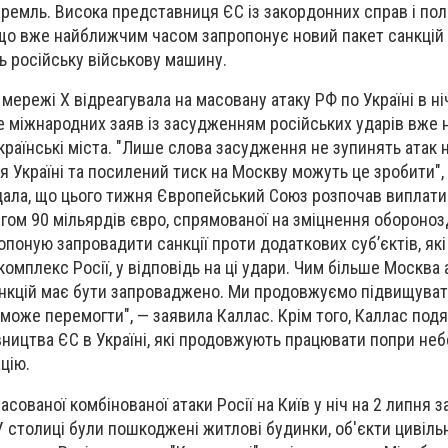
Кремль. Висока представниця ЄС із закордонних справ і пол
 що вже найближчим часом запропонує новий пакет санкцій
ь російську військову машину.
мережі X відреагувала на масовану атаку РФ по Україні в ні
ше міжнародних заяв із засудженням російських ударів вже 
раїнські міста. "Лише слова засудження не зупинять атак н
я Україні та посилений тиск на Москву можуть це зробити",
дала, що цього тижня Європейський Союз розпочав виплати
гом 90 мільярдів євро, спрямованої на зміцнення обороноз
ропоную запровадити санкції проти додаткових суб’єктів, як
мплекс Росії, у відповідь на ці удари. Чим більше Москва 
анкцій має бути запроваджено. Ми продовжуємо підвищувати
 може перемогти", — заявила Каллас. Крім того, Каллас под
ництва ЄС в Україні, які продовжують працювати попри неб
цію.
ованої комбінованої атаки Росії на Київ у ніч на 2 липня з
столиці були пошкоджені житлові будинки, об'єкти цивіль