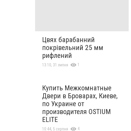
Цвях барабанний
покрівельний 25 мм
рифлений
1
13:10, 31 липня
Купить Межкомнатные
Двери в Броварах, Киеве,
по Украине от
производителя OSTIUM
ELITE
4
10:44, 5 серпня