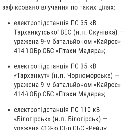
зафіксовано влучання по таких цілях:
електропідстанція ПС 35 кВ
Тарханкутської ВЕС (н.п. Окунівка) —
уражена 9-м батальйоном «Кайрос»
414-ї ОБр СБС «Птахи Мадяра»;
електропідстанція ПС 35 кВ
«Тарханкут» (н.п. Чорноморське) —
уражена 9-м батальйоном «Кайрос»
414-ї ОБр СБС «Птахи Мадяра»;
електропідстанція ПС 110 кВ
«Білогірськ» (н.п. Білогірськ) —
уражена 413-ю ОБр СБС «Рейд»;