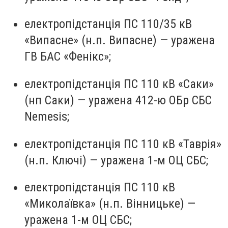
електропідстанція ПС 110/35 кВ
«Випасне» (н.п. Випасне) — уражена
ГВ БАС «Фенікс»;
електропідстанція ПС 110 кВ «Саки»
(нп Саки) — уражена 412-ю ОБр СБС
Nemesis;
електропідстанція ПС 110 кВ «Таврія»
(н.п. Ключі) — уражена 1-м ОЦ СБС;
електропідстанція ПС 110 кВ
«Миколаївка» (н.п. Вінницьке) —
уражена 1-м ОЦ СБС;