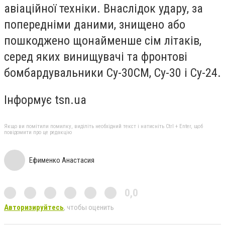
авіаційної техніки. Внаслідок удару, за
попередніми даними, знищено або
пошкоджено щонайменше сім літаків,
серед яких винищувачі та фронтові
бомбардувальники Су-30СМ, Су-30 і Су-24.
Інформує tsn.ua
Якщо ви помітили помилку, виділіть необхідний текст і натисніть Ctrl + Enter, щоб
повідомити про це редакцію
Ефименко Анастасия
0,0
Авторизируйтесь
, чтобы оценить