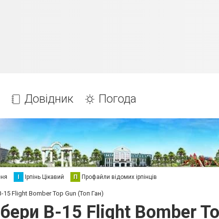
Довідник
Погода
еня
І
Ірпінь Цікавий
П
Профайли відомих ірпінців
15 Flight Bomber Top Gun (Топ Ган)
ери B-15 Flight Bomber To