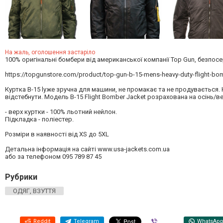
На жаль, оголошення застаріло
100% оригінальні бомбери від американської компанії Top Gun, безпосе
https://topgunstore.com/product/top-gun-b-15-mens-heavy-duty-flight-bom
Куртка B-15 lуже зручна для машини, не промакає та не продувається.
відстебнути. Модель B-15 Flight Bomber Jacket розрахована на осінь/ве
- верх куртки - 100% льотний нейлон.
Підкладка - поліестер.
Розміри в наявності від XS до 5XL
Детальна інформація на сайті www.usa-jackets.com.ua
або за телефоном 095 789 87 45
Рубрики
ОДЯГ, ВЗУТТЯ
Reddit
Telegram
Viber
WhatsAp