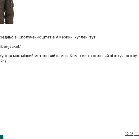
редньо зі Сполучених Штатів Америки, куплені тут:
ber-jacket/
 Куртка має міцний металевий замок. Комір виготовлений зі штучного ху
сну.
12:06, 1
p