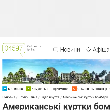
Новини
Афіша
М
Медицина
К
Комунальні підприємства
С
СТО/Шиномонтажі Ірп
Головна
Оголошення
Одяг, взуття
Американські куртки бомбери B-
Американські куртки бомб