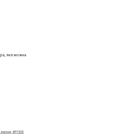
тра, яке можна
1 липня, №1925