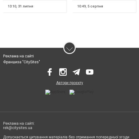
шт) Цвяхи по д...
і формує довіру...
13:10,
31 липня
10:49,
5 серпня
Реклама на сайті
Франшиза "CitySites"
Автори проєкту
Реклама на сайті:
rek@citysites.ua
Допускається цитування матеріалів без отримання попередньої згоди