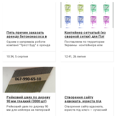
Пять причин заказать
Контейнер сетчатый (из
аренду бетононасоса в
сварной сетки) для Пэт
компании Трест Буд в
бутылки пластиковой
Одним з напрямків роботи
Поставляем по территории
Ирпене
компанії "Трест Буд" є оренда
Украины - контейнера или
автомобільних і стаціонарних
евроконтейнера для
бетононасосів. В...
раздельного сбора,
сортировки,...
10:34,
5 серпня
12:41,
26 липня
Рейковий цвях по дереву
Створення сайту
90 мм гладкий (3000 шт)
адвоката, юриста під
ключ
Рейковий цвях по дереву 90
Створення сайту адвоката,
мм для нейлера на паперовій
юриста під ключ — сучасний
основі, чорний, гладкий (3000
сайт, який приводить клієнтів