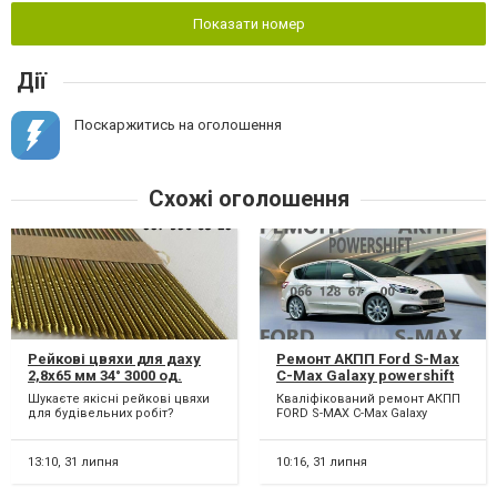
Показати номер
Дії
Поскаржитись на оголошення
Схожі оголошення
Рейкові цвяхи для даху
Ремонт АКПП Ford S-Max
2,8х65 мм 34° 3000 од.
C-Max Galaxy powershift
гарантійний & бюджетний
Шукаєте якісні рейкові цвяхи
Кваліфікований ремонт АКПП
# BV6R 7000 AD #
для будівельних робіт?
FORD S-MAX C-Max Galaxy
Пропонуємо цвяхи 2,8х65 мм
6dct450. Можливий
під кутом 34 градуси,...
БЮДЖЕТНИЙ ремонт АКПП
6DCT45...
13:10,
31 липня
10:16,
31 липня