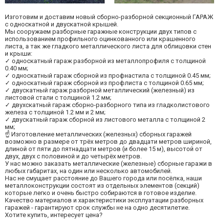
Изготовим и доставим новый сборно-разборной секционный ГАРАЖ
с односкатной и двускатной крышей.
Мы сооружаем разборные гаражные конструкции двух типов с
использованием профильного оцинкованного или крашенного
листа, а так же гладкого металлического листа для облицовки стен
и крыши:
✓ односкатный гараж разборной из металлопрофиля с толщиной
0.40 мм;
✓ односкатный гараж сборной из профнастила с толщиной 0.45 мм;
✓ односкатный гараж сборной из профлиста с толщиной 0.65 мм;
✓ двускатный гараж разборной металлический (железный) из
листовой стали с толщиной 1.2 мм;
✓ двухскатный гараж сборно-разборного типа из гладколистового
железа с толщиной 1.2 мм и 2 мм;
✓ двускатный гараж сборной из листового металла с толщиной 2
мм;
☝ Изготовление металлических (железных) сборных гаражей
возможно в размере от трёх метров до двадцати метров шириной,
длиной от пяти до пятнадцати метров (и более 15 м), высотой от
двух, двух с половиной и до четырёх метров.
У нас можно заказать металлические (железные) сборные гаражи в
любых габаритах, на один или несколько автомобилей.
Нас не смущает расстояние до Вашего города или посёлка, наши
металлоконструкции состоят из отдельных элементов (секций)
которые легко и очень быстро собираются в готовое изделие.
Качество материалов и характеристики эксплуатации разборных
гаражей - гарантируют срок службы не на одно десятилетие.
Хотите купить, интересует цена?