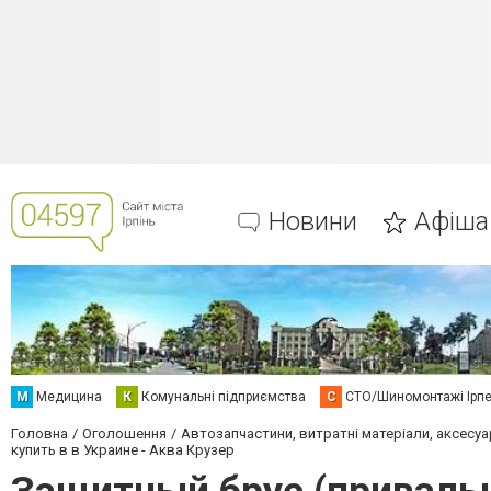
Новини
Афіша
М
Медицина
К
Комунальні підприємства
С
СТО/Шиномонтажі Ірп
Головна
Оголошення
Автозапчастини, витратні матеріали, аксесуа
купить в в Украине - Аква Крузер