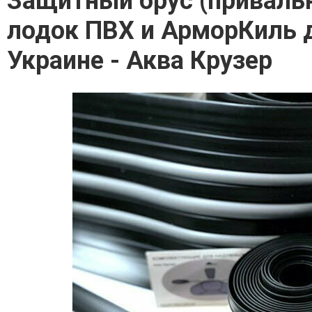
Защитный брус (приваль
лодок ПВХ и АрморКиль д
Украине - Аква Крузер