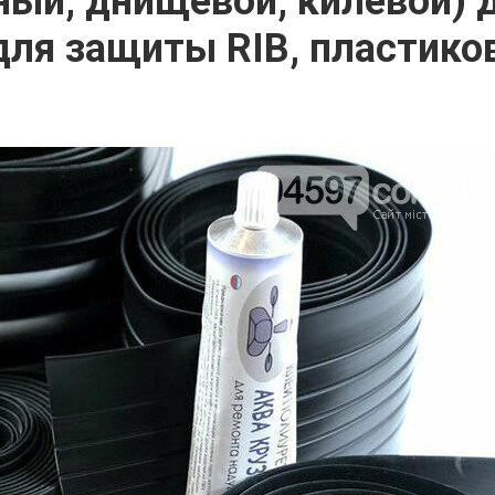
ный, днищевой, килевой) 
ля защиты RIB, пластиков