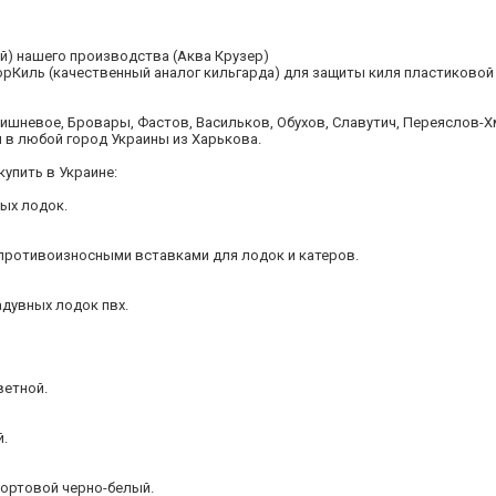
й) нашего производства (Аква Крузер)
рКиль (качественный аналог кильгарда) для защиты киля пластиковой л
Вишневое, Бровары, Фастов, Васильков, Обухов, Славутич, Переяслов-Х
и в любой город Украины из Харькова.
упить в Украине:
ых лодок.
с противоизносными вставками для лодок и катеров.
адувных лодок пвх.
ветной.
й.
бортовой черно-белый.