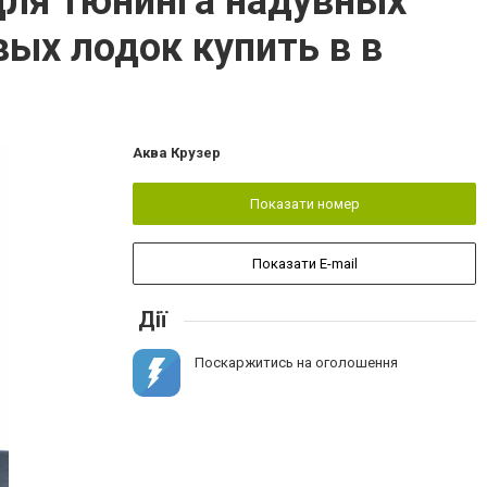
для тюнинга надувных
ых лодок купить в в
Аква Крузер
Показати номер
Показати E-mail
Дії
Поскаржитись на оголошення