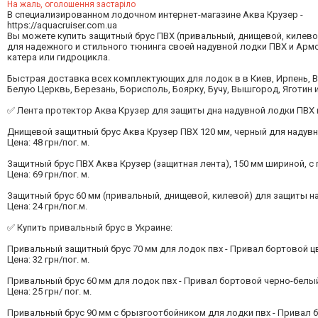
На жаль, оголошення застаріло
В специализированном лодочном интернет-магазине Аква Крузер -
https://aquacruiser.com.ua
Вы можете купить защитный брус ПВХ (привальный, днищевой, килево
для надежного и стильного тюнинга своей надувной лодки ПВХ и Армо
катера или гидроцикла.
Быстрая доставка всех комплектующих для лодок в в Киев, Ирпень, 
Белую Церквь, Березань, Борисполь, Боярку, Бучу, Вышгород, Яготин 
✅ Лента протектор Аква Крузер для защиты дна надувной лодки ПВХ к
Днищевой защитный брус Аква Крузер ПВХ 120 мм, черный для надувн
Цена: 48 грн/пог. м.
Защитный брус ПВХ Аква Крузер (защитная лента), 150 мм шириной, 
Цена: 69 грн/пог. м.
Защитный брус 60 мм (привальный, днищевой, килевой) для защиты н
Цена: 24 грн/пог.м.
✅ Купить привальный брус в Украине:
Привальный защитный брус 70 мм для лодок пвх - Привал бортовой ц
Цена: 32 грн/пог. м.
Привальный брус 60 мм для лодок пвх - Привал бортовой черно-белы
Цена: 25 грн/ пог. м.
Привальный брус 90 мм с брызгоотбойником для лодки пвх - Привал 