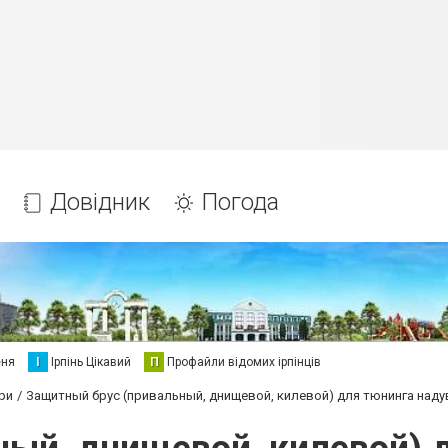
Довідник
Погода
еня
І
Ірпінь Цікавий
П
Профайли відомих ірпінців
ри
Защитный брус (привальный, днищевой, килевой) для тюнинга над