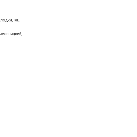
одки, RIB,
мельницкий,