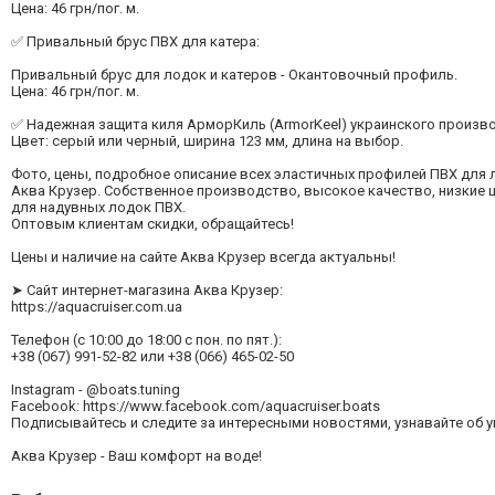
Цена: 46 грн/пог. м.
✅ Привальный брус ПВХ для катера:
Привальный брус для лодок и катеров - Окантовочный профиль.
Цена: 46 грн/пог. м.
✅ Надежная защита киля АрморКиль (ArmorKeel) украинского произво
Цвет: серый или черный, ширина 123 мм, длина на выбор.
Фото, цены, подробное описание всех эластичных профилей ПВХ для 
Аква Крузер. Собственное производство, высокое качество, низкие 
для надувных лодок ПВХ.
Оптовым клиентам скидки, обращайтесь!
Цены и наличие на сайте Аква Крузер всегда актуальны!
➤ Сайт интернет-магазина Аква Крузер:
https://aquacruiser.com.ua
Телефон (с 10:00 до 18:00 с пон. по пят.):
+38 (067) 991-52-82 или +38 (066) 465-02-50
Instagram - @boats.tuning
Facebook: https://www.facebook.com/aquacruiser.boats
Подписывайтесь и следите за интересными новостями, узнавайте об 
Аква Крузер - Ваш комфорт на воде!