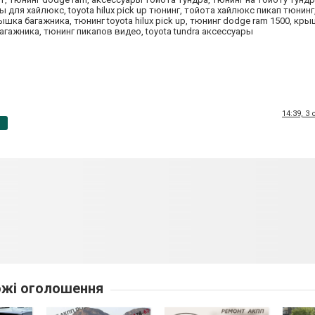
для хайлюкс, toyota hilux pick up тюнинг, тойота хайлюкс пикап тюнинг
рышка багажника, тюнинг toyota hilux pick up, тюнинг dodge ram 1500, кр
агажника, тюнинг пикапов видео, toyota tundra аксессуары
14:39, 3
p
жі оголошення