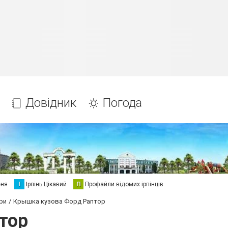
Довідник
Погода
еня
І
Ірпінь Цікавий
П
Профайли відомих ірпінців
ри
Крышка кузова Форд Раптор
тор