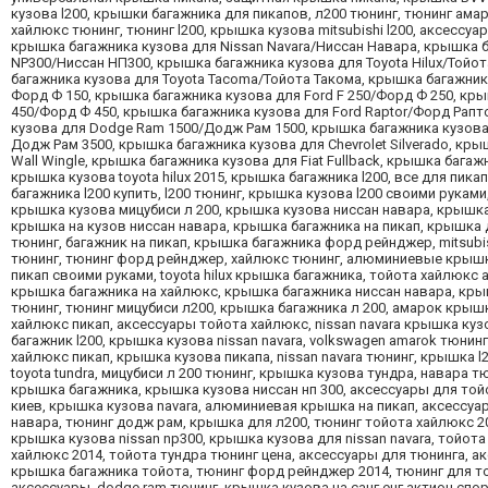
кузова l200, крышки багажника для пикапов, л200 тюнинг, тюнинг ама
хайлюкс тюнинг, тюнинг l200, крышка кузова mitsubishi l200, аксесс
крышка багажника кузова для Nissan Navara/Ниссан Навара, крышка ба
NP300/Ниссан НП300, крышка багажника кузова для Toyota Hilux/Тойо
багажника кузова для Toyota Tacoma/Тойота Такома, крышка багажник
Форд Ф 150, крышка багажника кузова для Ford F 250/Форд Ф 250, кры
450/Форд Ф 450, крышка багажника кузова для Ford Raptor/Форд Рапт
кузова для Dodge Ram 1500/Додж Рам 1500, крышка багажника кузова
Додж Рам 3500, крышка багажника кузова для Chevrolet Silverado, кр
Wall Wingle, крышка багажника кузова для Fiat Fullback, крышка бага
крышка кузова toyota hilux 2015, крышка багажника l200, все для пик
багажника l200 купить, l200 тюнинг, крышка кузова l200 своими рука
крышка кузова мицубиси л 200, крышка кузова ниссан навара, крышка 
крышка на кузов ниссан навара, крышка багажника на пикап, крышка дл
тюнинг, багажник на пикап, крышка багажника форд рейнджер, mitsubish
тюнинг, тюнинг форд рейнджер, хайлюкс тюнинг, алюминиевые крышки 
пикап своими руками, toyota hilux крышка багажника, тойота хайлюкс 
крышка багажника на хайлюкс, крышка багажника ниссан навара, крышк
тюнинг, тюнинг мицубиси л200, крышка багажника л 200, амарок крыш
хайлюкс пикап, аксессуары тойота хайлюкс, nissan navara крышка куз
багажник l200, крышка кузова nissan navara, volkswagen amarok тюнинг,
хайлюкс пикап, крышка кузова пикапа, nissan navara тюнинг, крышка 
toyota tundra, мицубиси л 200 тюнинг, крышка кузова тундра, навара тюн
крышка багажника, крышка кузова ниссан нп 300, аксессуары для тойо
киев, крышка кузова navara, алюминиевая крышка на пикап, аксессуар
навара, тюнинг додж рам, крышка для л200, тюнинг тойота хайлюкс
крышка кузова nissan np300, крышка кузова для nissan navara, тойот
хайлюкс 2014, тойота тундра тюнинг цена, аксессуары для тюнинга, а
крышка багажника тойота, тюнинг форд рейнджер 2014, тюнинг для той
аксессуары, dodge ram тюнинг, крышка кузова на санг енг актион спор