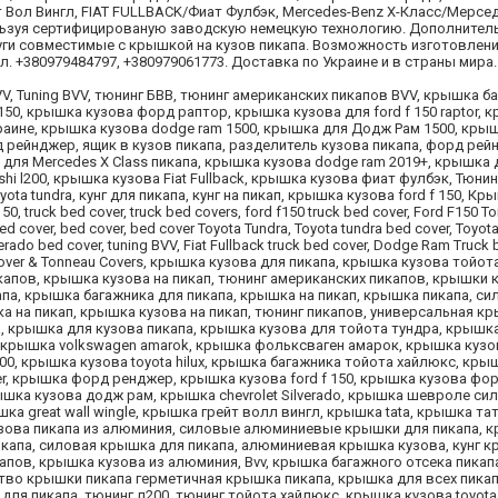
йт Вол Вингл, FIAT FULLBACK/Фиат Фулбэк, Mercedes-Benz X-Класс/Мерсе
пользуя сертифицированую заводскую немецкую технологию. Дополнител
уги совместимые с крышкой на кузов пикапа. Возможность изготовлен
ел. +380979484797, +380979061773. Доставка по Украине и в страны мира
VV, Tuning BVV, тюнинг БВВ, тюнинг американских пикапов BVV, крышка б
50, крышка кузова форд раптор, крышка кузова для ford f 150 raptor, 
краине, крышка кузова dodge ram 1500, крышка для Додж Рам 1500, кры
рд рейнджер, ящик в кузов пикапа, разделитель кузова пикапа, форд ре
для Mercedes X Class пикапа, крышка кузова dodge ram 2019+, крышка
shi l200, крышка кузова Fiat Fullback, крышка кузова фиат фулбэк, Тюни
yota tundra, кунг для пикапа, кунг на пикап, крышка кузова ford f 150, К
0, truck bed cover, truck bed covers, ford f150 truck bed cover, Ford F150 T
bed cover, bed cover, bed cover Toyota Tundra, Toyota tundra bed cover, Toyo
lverado bed cover, tuning BVV, Fiat Fullback truck bed cover, Dodge Ram Truck 
over & Tonneau Covers, крышка кузова для пикапа, крышка кузова тойот
апов, крышка кузова на пикап, тюнинг американских пикапов, крышки 
апа, крышка багажника для пикапа, крышка на пикап, крышка пикапа, с
на пикап, крышка кузова на пикап, тюнинг пикапов, универсальная кр
 крышка для кузова пикапа, крышка кузова для тойота тундра, крышка
а, крышка volkswagen amarok, крышка фольксваген амарок, крышка кузо
00, крышка кузова toyota hilux, крышка багажника тойота хайлюкс, кры
ger, крышка форд ренджер, крышка кузова ford f 150, крышка кузова фо
рышка кузова додж рам, крышка chevrolet Silverado, крышка шевроле си
а great wall wingle, крышка грейт волл вингл, крышка tata, крышка та
узова пикапа из алюминия, силовые алюминиевые крышки для пикапа, 
капа, силовая крышка для пикапа, алюминиевая крышка кузова, кунг к
апов, крышка кузова из алюминия, Bvv, крышка багажного отсека пикап
тво крышки пикапа герметичная крышка пикапа, крышка для всех пикап
ля пикапа, тюнинг л200, тюнинг тойота хайлюкс, крышка кузова toyota 