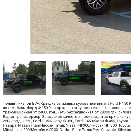
Тюнинг пикапов BVV. Крышка багажника кузова для пикапа Ford F 15
автомобиль. Форд Ф 150 Раптор крышка кузова пикапа. Широкая линейк
трехсекционная от 24000 грн., четырёхсекционная от 28000 грн. сило
Raptor трансформер. Заводское качество, производство крышки кузов
250/Форд Ф 250, Ford F 350/Форд Ф 350, Ford F 450/Форд Ф 450, Toyot
Навара, Nissan Titan/Ниссан Титан, Nissan NP300/Ниссан НП 300, Toyot
Mitsubishi L200/Мицубиси Л200, Dodge Ram/Додж Рам, Chevrolet Silver