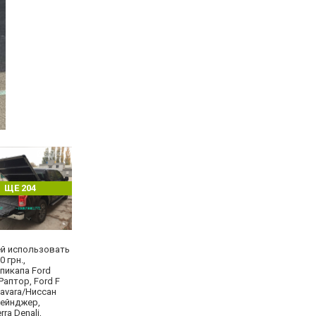
ЩЕ 204
ей использовать
 грн.,
пикапа Ford
аптор, Ford F
Navara/Ниссан
Рейнджер,
ra Denali,