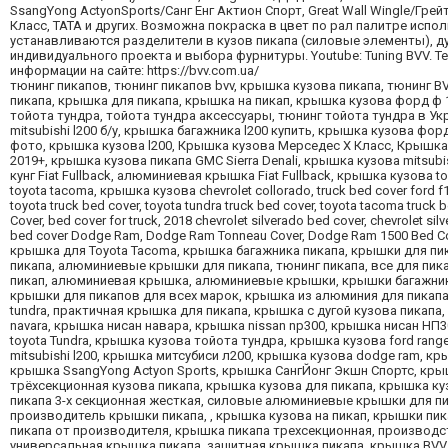
SsangYong ActyonSports/Санг Енг Актион Спорт, Great Wall Wingle/Гре
Класс, TATA и других. Возможна покраска в цвет по рал палитре ис
устанавливаются разделители в кузов пикапа (силовые элементы), д
индивидуального проекта и выбора фурнитуры. Youtube: Tuning BVV. Т
информации на сайте: https://bvv.com.ua/
тюнинг пикапов, тюнинг пикапов bvv, крышка кузова пикапа, тюнинг B
пикапа, крышка для пикапа, крышка на пикап, крышка кузова форд ф 1
тойота тундра, тойота тундра аксессуары, тюнинг тойота тундра в У
mitsubishi l200 б/у, крышка багажника l200 купить, крышка кузова фо
фото, крышка кузова l200, Крышка кузова Мерседес Х Класс, Крышка 
2019+, крышка кузова пикапа GMC Sierra Denali, крышка кузова mitsubi
кунг Fiat Fullback, алюминиевая крышка Fiat Fullback, крышка кузова to
toyota tacoma, крышка кузова chevrolet collorado, truck bed cover ford f15
toyota truck bed cover, toyota tundra truck bed cover, toyota tacoma truck 
Cover, bed cover for truck, 2018 chevrolet silverado bed cover, chevrolet si
bed cover Dodge Ram, Dodge Ram Tonneau Cover, Dodge Ram 1500 Bed C
крышка для Toyota Tacoma, крышка багажника пикапа, крышки для пик
пикапа, алюминиевые крышки для пикапа, тюнинг пикапа, все для пик
пикап, алюминиевая крышка, алюминиевые крышки, крышки багажника 
крышки для пикапов для всех марок, крышка из алюминия для пикапа,
tundra, практичная крышка для пикапа, крышка с дугой кузова пикап
navara, крышка нисан навара, крышка nissan np300, крышка нисан НП3
toyota Tundra, крышка кузова тойота тундра, крышка кузова ford ran
mitsubishi l200, крышка митсубиси л200, крышка кузова dodge ram, к
крышка SsangYong Actyon Sports, крышка СангЙонг Экшн Спортс, крышк
трёхсекционная кузова пикапа, крышка кузова для пикапа, крышка к
пикапа 3-х секционная жесткая, силовые алюминиевые крышки для пи
производитель крышки пикапа, , крышка кузова на пикап, крышки пик
пикапа от производителя, крышка пикапа трехсекционная, производс
универсальная крышка пикапа, защитная крышка пикапа, крышка BVV д