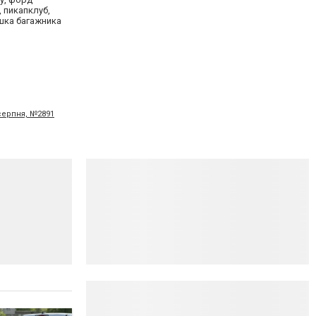
, пикапклуб,
ышка багажника
 серпня, №2891