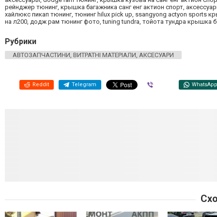
рейнджер тюнинг, крышка багажника санг енг актион спорт, аксессуары 
хайлюкс пикап тюнинг, тюнинг hilux pick up, ssangyong actyon sports к
на л200, додж рам тюнинг фото, tuning tundra, тойота тундра крышка б
Рубрики
АВТОЗАПЧАСТИНИ, ВИТРАТНІ МАТЕРІАЛИ, АКСЕСУАРИ
Reddit
Telegram
Viber
WhatsAp
Схо