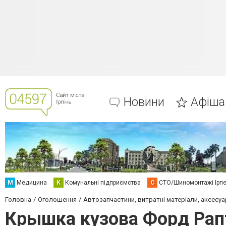
Новини
Афіша
М
Медицина
К
Комунальні підприємства
С
СТО/Шиномонтажі Ірп
Головна
Оголошення
Автозапчастини, витратні матеріали, аксесуа
Крышка кузова Форд Рап