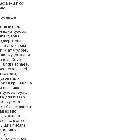
дес Бенц Икс
ьно
ия
. Больше
агажника для
крышка кузова
шка кузова
йнджер тюнинг
 для додж рам
нг Фиат Фулбэк,
рышка кузова для
onneau Cover,
ta Tundra Tonneau
bed cover, Truck
а такома,
кузова для
иловая крышка на
ышка пикапа,
 кузова toyota
ва для nissan
шка кузова
рд ф150, крышка
льверадо,
та, крышка
крышка кузова
рышка пикапа,
а, крышка
ов,
hilux, крышка