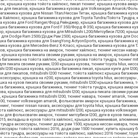
рок, крышка кузова тойота хайлюкс, пикап тюнинг, крышка кузова амар
уары для пикапов, крышка багажника кузова для Volkswagen Amarok/Фол
гажника кузова для Nissan Titan/Ниссан Титан, крышка багажника кузо
та Хайлюкс, крышка багажника кузова для Toyota Tundra/Тойота Тундра,
а кузова для Ford Ranger/Форд Рейнджер, крышка багажника кузова для 
шка багажника кузова для Ford F 350/Форд Ф 350, крышка багажника куз
ор, крышка багажника кузова для Mitsubishi L200/Митсубиси Л200, крыш
 для Dodge Ram 2500/Додж Рам 2500, крышка багажника кузова для Do
ышка багажника кузова для SsangYong ActyonSports, крышка багажника к
жника кузова для Mercedes-Benz X-Класс, крышка багажника кузова для T
апов, крышка багажника на амарок, тюнинг хайлюкс, тюнинг ниссан нава
ми, крышка кузова пикапа своими руками, крышка на амарок, крышка баг
багажника на тойота хайлюк, крышка кузова тойота тундра, тюнинг mits
я пикапа своими руками, l200 крышка кузова, тюнинг toyota hilux, нисс
i l200 крышка кузова, крышка багажника пикап, крышки кунги для l200, t
для пикапов, mitsubishi l200 тюнинг, тойота хайлюкс крышка багажни
аксессуары, крышка на л200, крышка багажника toyota hilux, аксессуары
а на кузов пикапа своими руками, mitsubishi l200 крышка багажника, 
ка багажника, крышка багажника, тюнинг тойота тундра, крышка амарок
ова, крышка багажника для mitsubishi l200, крышка пикапа своими рука
 крышка багажника mitsubishi l200, тюнинг навара, тюнинг amarok, тюнинг
l200, тюнинг volkswagen amarok, фольксваген амарок крышка багажника
инг, тюнинг nissan navara, аксессуары для toyota hilux, крышка багажника
та хайлюкс, аксессуары для mitsubishi l200, крышка кузова volkswagen 
ы для фольксваген амарок, тюнинг митсубиси l200, дуги в кузов пикапа
 2015, вкладыш в кузов тойота хайлюкс, крышка алюминиевая, алюмини
а тундра аксессуары, тюнинг додж рам 1500, крышка ниссан навара, тюн
ксессуары тойота хайлюкс 2016, додж рам 1500 тюнинг, купить крышку б
ота тундра, аксессуары на тойота хайлюкс, хайлюкс 2016 тюнинг, toyota
т, тюнинг dodge ram, аксессуары тойота тундра, тюнинг на тойоту тунд