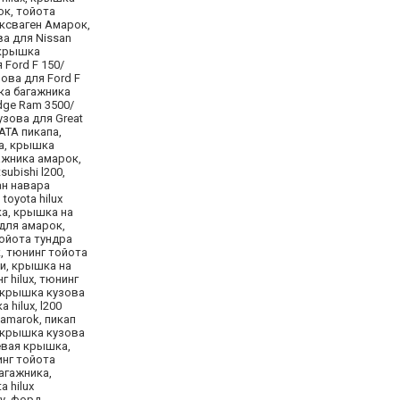
ок, тойота
ьксваген Амарок,
ва для Nissan
 крышка
Ford F 150/
ова для Ford F
ка багажника
dge Ram 3500/
узова для Great
ATA пикапа,
ра, крышка
ажника амарок,
ubishi l200,
ан навара
oyota hilux
ка, крышка на
 для амарок,
тойота тундра
, тюнинг тойота
ми, крышка на
 hilux, тюнинг
, крышка кузова
 hilux, l200
amarok, пикап
, крышка кузова
евая крышка,
инг тойота
агажника,
 hilux
ру, форд