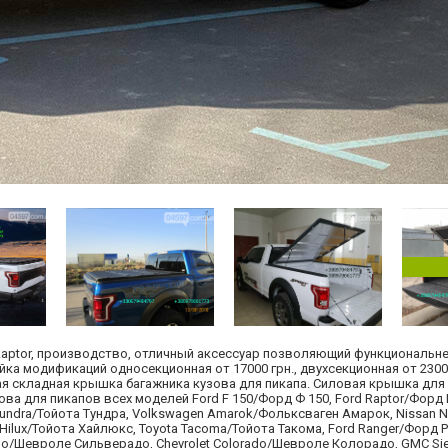
0 Raptor, производство, отличный аксессуар позволяющий функциональн
а модификаций односекционная от 17000 грн., двухсекционная от 23000
вая складная крышка багажника кузова для пикапа. Силовая крышка для 
а для пикапов всех моделей Ford F 150/Форд Ф 150, Ford Raptor/Форд Р
a Tundra/Тойота Тундра, Volkswagen Amarok/Фольксваген Амарок, Nissan 
a Hilux/Тойота Хайлюкс, Toyota Tacoma/Тойота Такома, Ford Ranger/Форд 
ado/Шевроле Сильверадо, Chevrolet Colorado/Шевроле Колорадо, GMC Sier