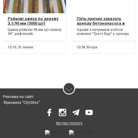
Рейкові цвяхи по дереву
Пять причин заказать
3,1/90 мм (3000 шт)
аренду бетононасоса в
компании Трест Буд в
Цвяхи рейкові 90 мм кут нахилу
Одним з напрямків роботи
Ирпене
34°, рифлений,
компанії "Трест Буд" є оренда
гальванізований (3000 шт)
автомобільних і стаціонарних
Характеристики: Назва: ре...
бетононасосів. В...
13:10,
31 липня
10:34,
Вчора
Реклама на сайті
Франшиза "CitySites"
Автори проєкту