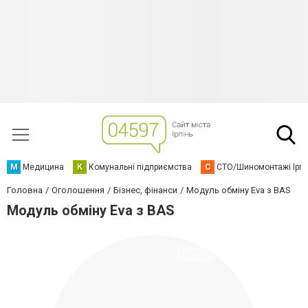
М
Медицина
К
Комунальні підприємства
С
СТО/Шиномонтажі Ірп
Головна
Оголошення
Бізнес, фінанси
Модуль обміну Eva з BAS
Модуль обміну Eva з BAS