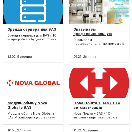
Оренда сервера для BAS
Оказываем
профессиональную
Оренда сервера для BAS / 1C
помощь в Продаже/
— працюйте з будь-якої точки
Оказываем
Покупке недвижимости.
світу! Не хочете витрачати
профессиональную помощь в
кошти на покупк...
Продаже/Покупке
недвижимости. На рынке с
2011г., специализируемс...
12:02,
5 серпня
09:27,
26 липня
Модуль обміну Nova
Нова Пошта + BAS / 1C =
Global з BAS
автоматизація
Модуль обміну Nova Global з
Нова Пошта + BAS / 1C =
BAS Міжнародна доставка —
автоматизація, яка працює
тепер ще простіша! Якщо ваш
замість вас! Створення та друк
бізнес відправ...
ТТН, відстеження с...
10:53,
27 липня
11:24,
3 серпня