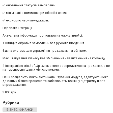
✅ оновлення статусів замовлень;
✅ мінімізацію помилок при обробці даних;
✅ економію часу менеджерів.
Переваги інтеграції
Актуальна інформація про товари на маркетплейсі.
⚡ Швидка обробка замовлень без ручного введення.
Єдина система для управління продажами та обліком.
Масштабування бізнесу без збільшення навантаження на команду.
З інтеграцією від SoftUp ви зможете зосередитися на продажах, а не
на перенесенні даних між системами.
Наші спеціалісти виконають налаштування модуля, адаптують його
до ваших бізнес-процесів та забезпечать технічну підтримку після
впровадження.
3 800 грн.
Рубрики
БІЗНЕС, ФІНАНСИ