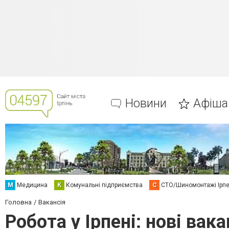
Новини
Афіша
М
Медицина
К
Комунальні підприємства
С
СТО/Шиномонтажі Ірп
Головна
Вакансія
Робота у Ірпені: нові вака