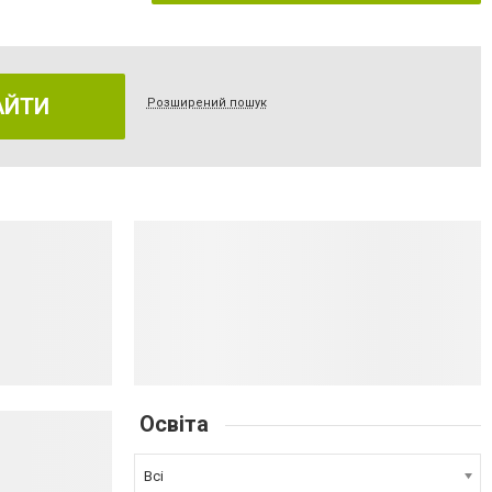
АЙТИ
Розширений пошук
Освіта
Всі