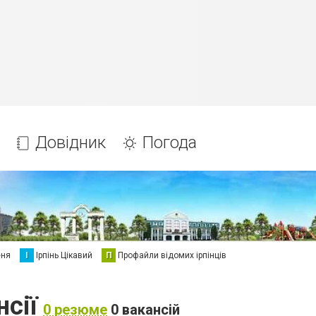
Довідник
Погода
еня
І
Ірпінь Цікавий
П
Профайли відомих ірпінців
нсії
0 резюме
0 вакансій