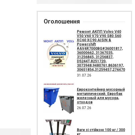
Оголошення
Ремонт АКПП Volvo V40
V50 V60 V70 V90 S80 S60
XC60 XC90 AISIN &
Powershift
#AV4R7000BG#36001817,
36000662, 31367035,
31256845, 31256837,
D5244T,8251720,
3073948,9480761,8636197,
30651854,31259457,274470
31.07.26
Евроконтейнер мусорный
металлический. Евробак
железный для мусора,
отходов
26.07.26
Ваги зі стійкою 100 кг / 300
кг