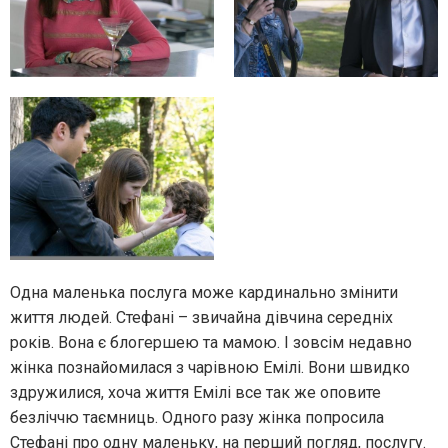
Одна маленька послуга може кардинально змінити
життя людей. Стефані – звичайна дівчина середніх
років. Вона є блогершею та мамою. І зовсім недавно
жінка познайомилася з чарівною Емілі. Вони швидко
здружилися, хоча життя Емілі все так же оповите
безліччю таємниць. Одного разу жінка попросила
Стефані про одну маленьку, на перший погляд, послугу.