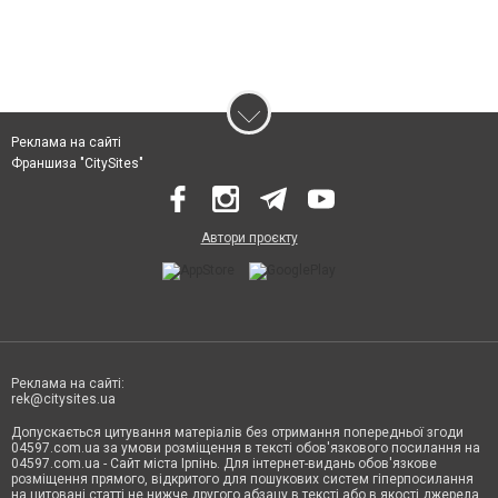
Реклама на сайті
Франшиза "CitySites"
Автори проєкту
Реклама на сайті:
rek@citysites.ua
Допускається цитування матеріалів без отримання попередньої згоди
04597.com.ua за умови розміщення в тексті обов'язкового посилання на
04597.com.ua - Сайт міста Ірпінь. Для інтернет-видань обов'язкове
розміщення прямого, відкритого для пошукових систем гіперпосилання
на цитовані статті не нижче другого абзацу в тексті або в якості джерела.