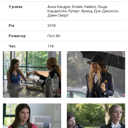
У ролях
Анна Кендрік, Блейк Лайвлі, Лінда
Карделліні, Руперт Френд, Ерік Джонсон,
Джин Смарт
Рік
2018
Режисер
Пол Фіг
Час
118