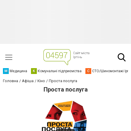
М
Медицина
К
Комунальні підприємства
С
СТО/Шиномонтажі Ірп
Головна
Афіша
Кіно
Проста послуга
Проста послуга