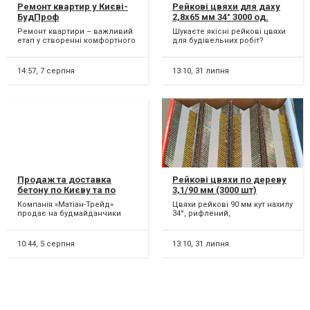
Ремонт квартир у Києві-
Рейкові цвяхи для даху
БудПроф
2,8х65 мм 34° 3000 од.
Ремонт квартири – важливий
Шукаєте якісні рейкові цвяхи
етап у створенні комфортного
для будівельних робіт?
та затишного житла. Компанія
Пропонуємо цвяхи 2,8х65 мм
"БудПроф" пропо...
під кутом 34 градуси,...
14:57,
7 серпня
13:10,
31 липня
Продаж та доставка
Рейкові цвяхи по дереву
бетону по Києву та по
3,1/90 мм (3000 шт)
Україні.
Компанія «Матіан-Трейд»
Цвяхи рейкові 90 мм кут нахилу
продає на будмайданчики
34°, рифлений,
Києва та Київської області
гальванізований (3000 шт)
високоякісну бетонну про...
Характеристики: Назва: ре...
10:44,
5 серпня
13:10,
31 липня