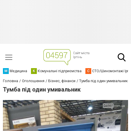
М
Медицина
К
Комунальні підприємства
С
СТО/Шиномонтажі Ірп
Головна
Оголошення
Бізнес, фінанси
Тумба під один умивальник
Тумба під один умивальник