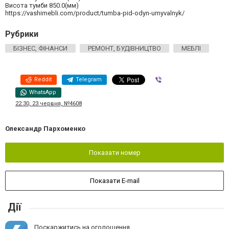
Висота тумби 850.0(мм)
https://vashimebli.com/product/tumba-pid-odyn-umyvalnyk/
Рубрики
БІЗНЕС, ФІНАНСИ
РЕМОНТ, БУДІВНИЦТВО
МЕБЛІ
Reddit
Telegram
Viber
WhatsApp
22:30, 23 червня, №4608
Олександр Пархоменко
Показати номер
Показати E-mail
Дії
Поскаржитись на оголошення