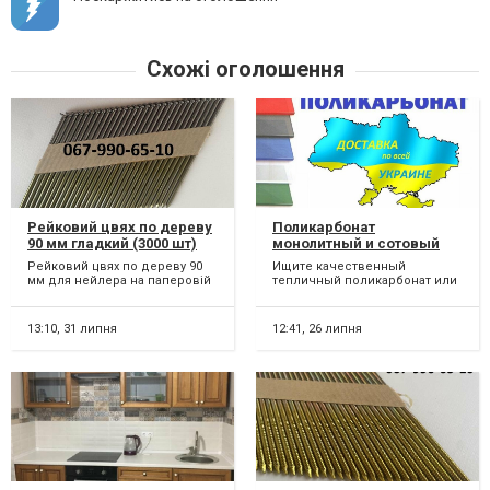
Схожі оголошення
Рейковий цвях по дереву
Поликарбонат
90 мм гладкий (3000 шт)
монолитный и сотовый
для навеса, теплицы
Рейковий цвях по дереву 90
Ищите качественный
(тепличный). Ірпінь.
мм для нейлера на паперовій
тепличный поликарбонат или
Ирпень
основі, чорний, гладкий (3000
поликарбонат для
шт) Цвяхи по д...
изготовления навеса,
автонавеса и про...
13:10,
31 липня
12:41,
26 липня