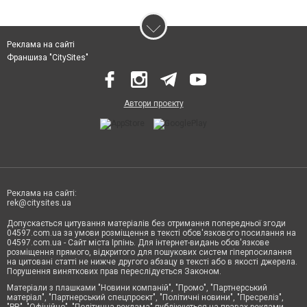
Реклама на сайті
Франшиза "CitySites"
Автори проєкту
Реклама на сайті:
rek@citysites.ua
Допускається цитування матеріалів без отримання попередньої згоди
04597.com.ua за умови розміщення в тексті обов'язкового посилання на
04597.com.ua - Сайт міста Ірпінь. Для інтернет-видань обов'язкове
розміщення прямого, відкритого для пошукових систем гіперпосилання
на цитовані статті не нижче другого абзацу в тексті або в якості джерела.
Порушення виняткових прав переслідується Законом.
Матеріали з плашками "Новини компаній", "Промо", "Партнерський
матеріал", "Партнерський спецпроєкт", "Політичні новини", "Пресреліз",