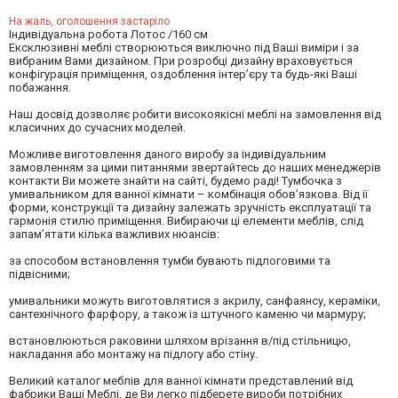
На жаль, оголошення застаріло
Індивідуальна робота Лотос /160 см
Ексклюзивні меблі створюються виключно під Ваші виміри і за
вибраним Вами дизайном. При розробці дизайну враховується
конфігурація приміщення, оздоблення інтер’єру та будь-які Ваші
побажання.
Наш досвід дозволяє робити високоякісні меблі на замовлення від
класичних до сучасних моделей.
Можливе виготовлення даного виробу за індивідуальним
замовленням за цими питаннями звертайтесь до наших менеджерів
контакти Ви можете знайти на сайті, будемо раді! Тумбочка з
умивальником для ванної кімнати – комбінація обов’язкова. Від її
форми, конструкції та дизайну залежать зручність експлуатації та
гармонія стилю приміщення. Вибираючи ці елементи меблів, слід
запам’ятати кілька важливих нюансів:
за способом встановлення тумби бувають підлоговими та
підвісними;
умивальники можуть виготовлятися з акрилу, санфаянсу, кераміки,
сантехнічного фарфору, а також із штучного каменю чи мармуру;
встановлюються раковини шляхом врізання в/під стільницю,
накладання або монтажу на підлогу або стіну.
Великий каталог меблів для ванної кімнати представлений від
фабрики Ваші Меблі, де Ви легко підберете вироби потрібних