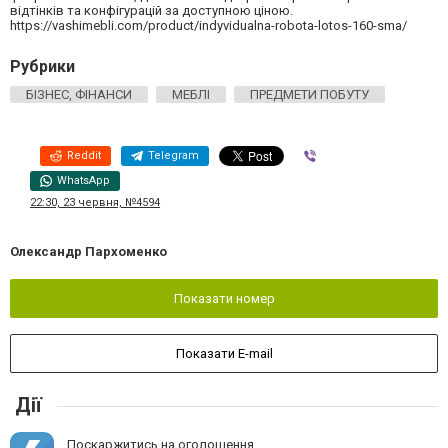
відтінків та конфігурацій за доступною ціною.
https://vashimebli.com/product/indyvidualna-robota-lotos-160-sma/
Рубрики
БІЗНЕС, ФІНАНСИ
МЕБЛІ
ПРЕДМЕТИ ПОБУТУ
Reddit
Telegram
Viber
WhatsApp
22:30, 23 червня, №4594
Олександр Пархоменко
Показати номер
Показати E-mail
Дії
Поскаржитись на оголошення