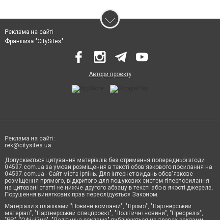
Реклама на сайті
Франшиза "CitySites"
Автори проєкту
Реклама на сайті:
rek@citysites.ua
Допускається цитування матеріалів без отримання попередньої згоди
04597.com.ua за умови розміщення в тексті обов'язкового посилання на
04597.com.ua - Сайт міста Ірпінь. Для інтернет-видань обов'язкове
розміщення прямого, відкритого для пошукових систем гіперпосилання
на цитовані статті не нижче другого абзацу в тексті або в якості джерела.
Порушення виняткових прав переслідується Законом.
Матеріали з плашками "Новини компаній", "Промо", "Партнерський
матеріал", "Партнерський спецпроєкт", "Політичні новини", "Пресреліз",