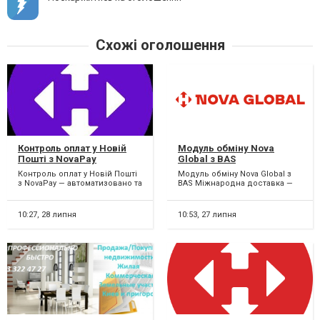
Схожі оголошення
Контроль оплат у Новій
Модуль обміну Nova
Пошті з NovaPay
Global з BAS
Контроль оплат у Новій Пошті
Модуль обміну Nova Global з
з NovaPay — автоматизовано та
BAS Міжнародна доставка —
прозоро! Втомилися вручну
тепер ще простіша! Якщо ваш
перевіряти опл...
бізнес відправ...
10:27,
28 липня
10:53,
27 липня