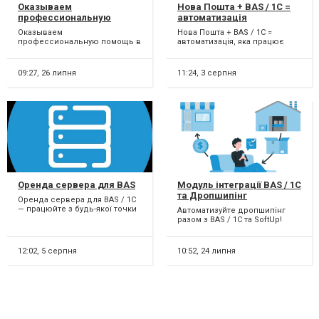
Оказываем
Нова Пошта + BAS / 1C =
профессиональную
автоматизація
помощь в Продаже/
Оказываем
Нова Пошта + BAS / 1C =
Покупке недвижимости.
профессиональную помощь в
автоматизація, яка працює
Продаже/Покупке
замість вас! Створення та друк
недвижимости. На рынке с
ТТН, відстеження с...
2011г., специализируемс...
09:27,
26 липня
11:24,
3 серпня
Оренда сервера для BAS
Модуль інтеграції BAS / 1C
та Дропшипінг
Оренда сервера для BAS / 1C
— працюйте з будь-якої точки
Автоматизуйте дропшипінг
світу! Не хочете витрачати
разом з BAS / 1C та SoftUp!
кошти на покупк...
Втомилися від ручного обліку
замовлень, постач...
12:02,
5 серпня
10:52,
24 липня