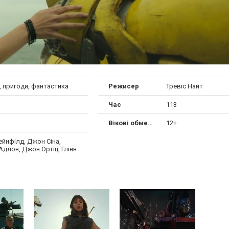
, пригоди, фантастика
Режисер
Тревіс Найт
Час
113
Вікові обмеження
12+
ейнфілд, Джон Сіна,
длон, Джон Ортіц, Глінн