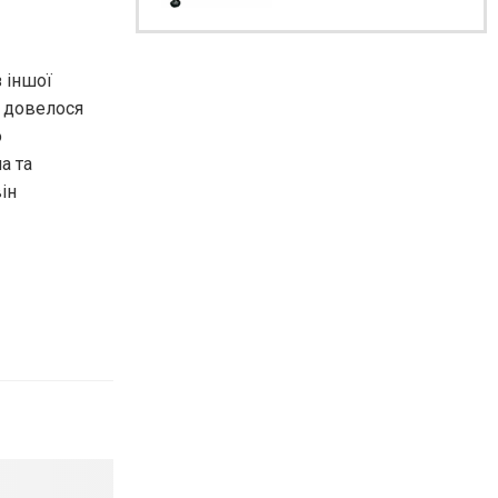
з іншої
у довелося
о
а та
ін