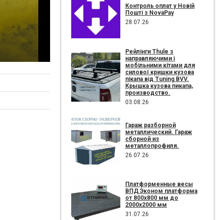
Контроль оплат у Новій
Пошті з NovaPay
28.07.26
Рейлінги Thule з
направляючими і
мобільними кітами для
силової кришки кузова
пікапа від Tuning BVV.
Крышка кузова пикапа,
производство.
03.08.26
Гараж разборной
металлический. Гараж
сборной из
металлопрофиля.
26.07.26
Платформенные весы
ВПД Эконом платформа
от 800х800 мм до
2000х2000 мм
31.07.26