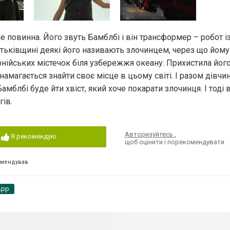
не повинна. Його звуть Бамблбі і він трансформер – робот і
тьківщині деякі його називають злочинцем, через що йом
рнійських містечок біля узбережжя океану. Прихистила йог
, намагається знайти своє місце в цьому світі. І разом дівчин
блбі буде йти хвіст, який хоче покарати злочинця. І тоді в
ів.
Авторизуйтесь
,
Я рекомендую
щоб оцінити і порекомендувати
омендував
App