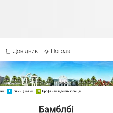
Довідник
Погода
еня
І
Ірпінь Цікавий
П
Профайли відомих ірпінців
Бамблбі