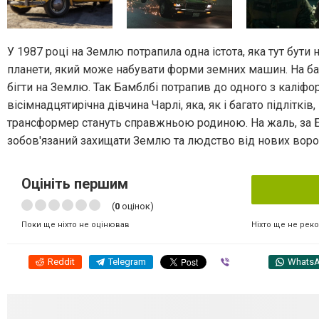
У 1987 році на Землю потрапила одна істота, яка тут бути 
планети, який може набувати форми земних машин. На ба
бігти на Землю. Так Бамблбі потрапив до одного з каліфо
вісімнадцятирічна дівчина Чарлі, яка, як і багато підлітків
трансформер стануть справжньою родиною. На жаль, за Бам
зобов'язаний захищати Землю та людство від нових ворог
Оцініть першим
(
0
оцінок)
Ніхто ще не рек
Поки ще ніхто не оцінював
Reddit
Telegram
Viber
Whats