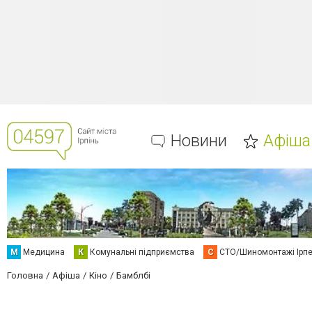
Новини
Афіша
М
Медицина
К
Комунальні підприємства
С
СТО/Шиномонтажі Ірп
Головна
Афіша
Кіно
Бамблбі