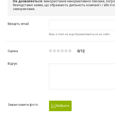
Не дозволяється:
використання ненормативної лексики, погро
безпідставні заяви, що ображають діяльність компанії і / або її
самореклама.
Введіть email:
Ваш e-mail не відображатиметься на сайті
Оцінка
0/12
Відгук:
Завантажити фото:
Вибрати