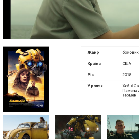
Жанр
бойовик
Країна
США
Рік
2018
У ролях
Хейлі Ст
Памела А
Термен