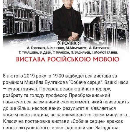
8 лютого 2019 року о 19.00 відбудеться вистава за
романом Михайла Булгакова “Собаче серце”. Важкі часи
— суворі звичаї. Посеред революційного терору,
розбрату та голоду професор Преображенський
наважується на сміливий експеримент, який призводить
до ще більш несподіваних результатів: з’являється
зовсім нова людина, не заплямована тягарем минулого.
Класична постановка вистави «Собаче серце» вражає
своєю актуальністю і в сьогоднішній час. Загадкова