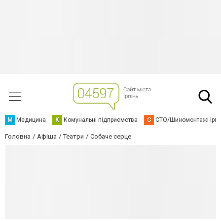
М
Медицина
К
Комунальні підприємства
С
СТО/Шиномонтажі Ірп
Головна
Афіша
Театри
Собаче серце