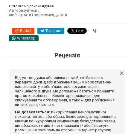
Ніхто ще не рекомендував
Авторизуйтесь
,
щоб оцінити і порекомендувати
Reddit
Telegram
Viber
WhatsApp
Рецензія
Відгук - це думка або оцінка людей, які бажають
передати досвід або враження іншим користувачам
нашого сайту з обов'язковою аргументацією
залишеного відгука. Це допоможе багатьом прийняти
правильне рішення. Коментарі призначені для
спілкування та обговорення, а також для роз'яснення
питань, що цікавлять.
Не дозволяється:
використання ненормативної
лексики, погроз або образ; безпосереднє порівняння з
іншими конкуруючими компаніями; безпідставні заяви,
що ображають діяльність компанії і / або її послуги;
розміщення посилань на сторонні інтернет-ресурси;