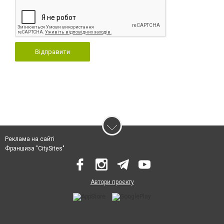
Відправити
Реклама на сайті
Франшиза "CitySites"
Автори проєкту