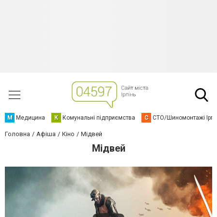
М
Медицина
К
Комунальні підприємства
С
СТО/Шиномонтажі Ірп
Головна
Афіша
Кіно
Мідвей
Мідвей