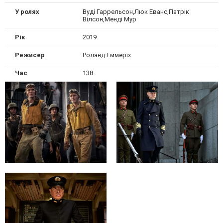
У ролях
Вуді Гаррельсон,Люк Еванс,Патрік
Вілсон,Менді Мур
Рік
2019
Режисер
Роланд Еммеріх
Час
138