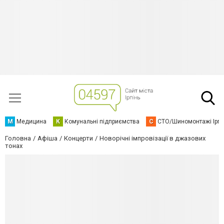
М
Медицина
К
Комунальні підприємства
С
СТО/Шиномонтажі Ірп
Головна
Афіша
Концерти
Новорічні імпровізації в джазових
тонах