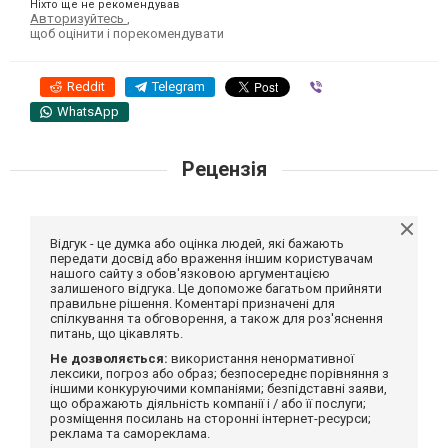
Ніхто ще не рекомендував
Авторизуйтесь
,
щоб оцінити і порекомендувати
Reddit
Telegram
Viber
WhatsApp
Рецензія
Відгук - це думка або оцінка людей, які бажають
передати досвід або враження іншим користувачам
нашого сайту з обов'язковою аргументацією
залишеного відгука. Це допоможе багатьом прийняти
правильне рішення. Коментарі призначені для
спілкування та обговорення, а також для роз'яснення
питань, що цікавлять.
Не дозволяється:
використання ненормативної
лексики, погроз або образ; безпосереднє порівняння з
іншими конкуруючими компаніями; безпідставні заяви,
що ображають діяльність компанії і / або її послуги;
розміщення посилань на сторонні інтернет-ресурси;
реклама та самореклама.