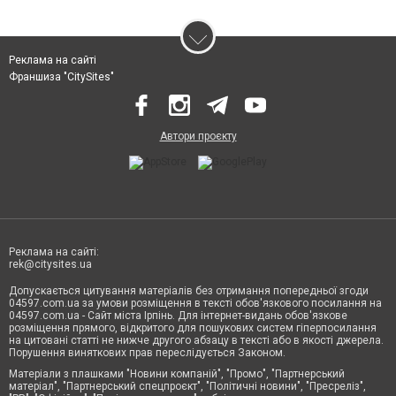
Реклама на сайті
Франшиза "CitySites"
Автори проєкту
Реклама на сайті:
rek@citysites.ua
Допускається цитування матеріалів без отримання попередньої згоди
04597.com.ua за умови розміщення в тексті обов'язкового посилання на
04597.com.ua - Сайт міста Ірпінь. Для інтернет-видань обов'язкове
розміщення прямого, відкритого для пошукових систем гіперпосилання
на цитовані статті не нижче другого абзацу в тексті або в якості джерела.
Порушення виняткових прав переслідується Законом.
Матеріали з плашками "Новини компаній", "Промо", "Партнерський
матеріал", "Партнерський спецпроєкт", "Політичні новини", "Пресреліз",