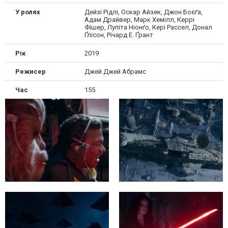
У ролях
Дейзі Рідлі, Оскар Айзек, Джон Боєґа,
Адам Драйвер, Марк Хемілл, Керрі
Фішер, Лупіта Ніонґо, Кері Рассел, Донал
Ґлісон, Річард Е. Ґрант
Рік
2019
Режисер
Джей Джей Абрамс
Час
155