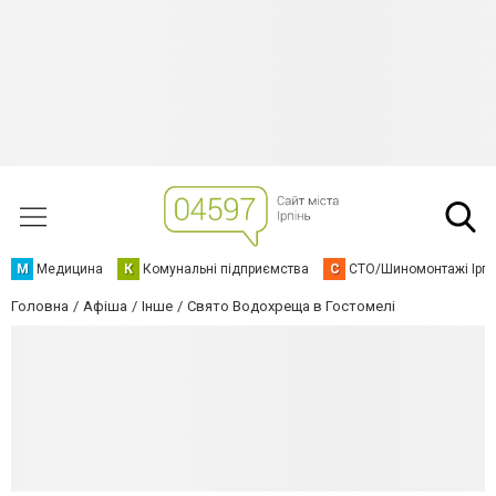
М
Медицина
К
Комунальні підприємства
С
СТО/Шиномонтажі Ірп
Головна
Афіша
Інше
Свято Водохреща в Гостомелі