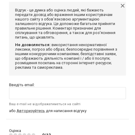
Відгук - це думка або оцінка людей, які бажають
передати досвід або враження іншим користувачам
нашого сайту з обов'язковою аргументацією
залишеного відгука. Це допоможе багатьом прийняти
правильне рішення. Коментарі призначені для
спілкування та обговорення, а також для роз'яснення
питань, що цікавлять.
Не дозволяється:
використання ненормативної
лексики, погроз або образ; безпосереднє порівняння з
іншими конкуруючими компаніями; безпідставні заяви,
що ображають діяльність компанії і / або її послуги;
розміщення посилань на сторонні інтернет-ресурси;
реклама та самореклама.
Введіть email:
Ваш e-mail не відображатиметься на сайті
або
Авторизуйтесь
для написання відгуку
Оцінка