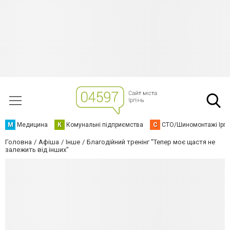
М
Медицина
К
Комунальні підприємства
С
СТО/Шиномонтажі Ірп
Головна
Афіша
Інше
Благодійний тренінг "Тепер моє щастя не
залежить від інших"