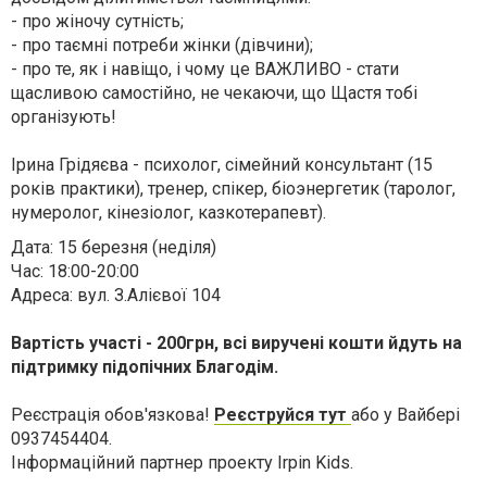
- про жіночу сутність;
- про таємні потреби жінки (дівчини);
- про те, як і навіщо, і чому це ВАЖЛИВО - стати
щасливою самостійно, не чекаючи, що Щастя тобі
організують!
Ірина Грідяєва - психолог, сімейний консультант (15
років практики), тренер, спікер, біоэнергетик (таролог,
нумеролог, кінезіолог, казкотерапевт).
Дата: 15 березня (неділя)
Час: 18:00-20:00
Адреса: вул. З.Алієвої 104
Вартість участі - 200грн, всі виручені кошти йдуть на
підтримку підопічних Благодім.
Реєстрація обов'язкова!
Реєструйся тут
або у Вайбері
0937454404.
Інформаційний партнер проекту Irpin Kids.