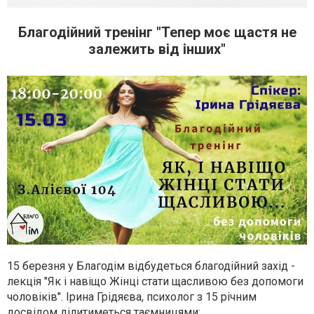
Благодійний тренінг "Тепер моє щастя не
залежить від інших"
15 березня у Благодім відбудеться благодійний захід -
лекція "Як і навіщо Жінці стати щасливою без допомоги
чоловіків". Ірина Грідяєва, психолог з 15 річним
досвідом ділитиметься таємницями: