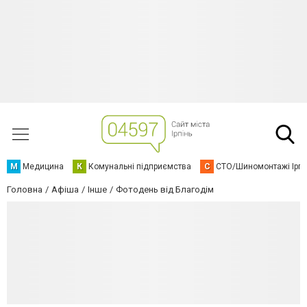
М
Медицина
К
Комунальні підприємства
С
СТО/Шиномонтажі Ірп
Головна
Афіша
Інше
Фотодень від Благодім