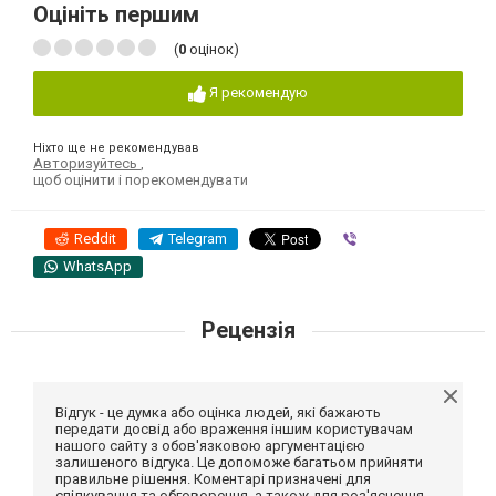
Оцініть першим
(
0
оцінок)
Я рекомендую
Ніхто ще не рекомендував
Авторизуйтесь
,
щоб оцінити і порекомендувати
Reddit
Telegram
Viber
WhatsApp
Рецензія
Відгук - це думка або оцінка людей, які бажають
передати досвід або враження іншим користувачам
нашого сайту з обов'язковою аргументацією
залишеного відгука. Це допоможе багатьом прийняти
правильне рішення. Коментарі призначені для
спілкування та обговорення, а також для роз'яснення