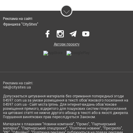
Реклама на сайті
Франшиза "CitySites"
Автори проєкту
Реклама на сайті:
rek@citysites.ua
Допускається цитування матеріалів без отримання попередньої згоди
04597.com.ua за умови розміщення в тексті обов'язкового посилання на
04597.com.ua - Сайт міста Ірпінь. Для інтернет-видань обов'язкове
розміщення прямого, відкритого для пошукових систем гіперпосилання
на цитовані статті не нижче другого абзацу в тексті або в якості джерела.
Порушення виняткових прав переслідується Законом.
Матеріали з плашками "Новини компаній", "Промо", "Партнерський
матеріал", "Партнерський спецпроєкт", "Політичні новини", "Пресреліз",
"PR", "Офіційно", "Політична реклама" публікуються на правах реклами.