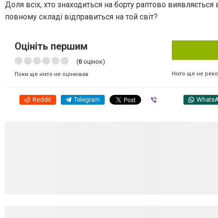
Доля всіх, хто знаходиться на борту раптово виявляється
повному складі відправиться на той світ?
Оцініть першим
(
0
оцінок)
Ніхто ще не рек
Поки ще ніхто не оцінював
Reddit
Telegram
Viber
Whats