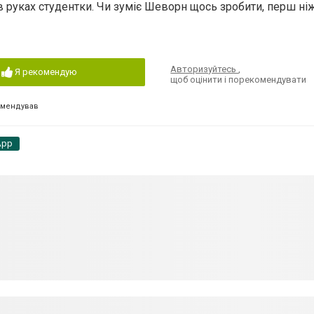
 в руках студентки. Чи зуміє Шеворн щось зробити, перш ні
Авторизуйтесь
,
Я рекомендую
щоб оцінити і порекомендувати
омендував
App