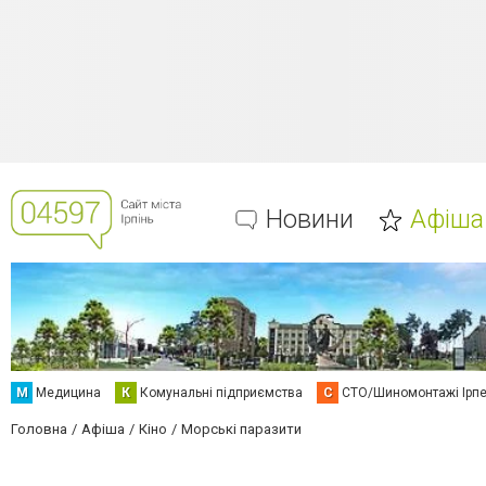
Новини
Афіша
М
Медицина
К
Комунальні підприємства
С
СТО/Шиномонтажі Ірп
Головна
Афіша
Кіно
Морські паразити