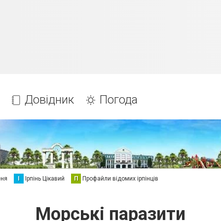
Довідник
Погода
еня
І
Ірпінь Цікавий
П
Профайли відомих ірпінців
Морські паразити