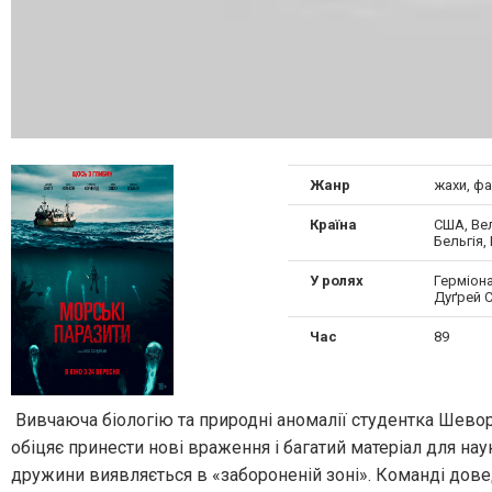
Жанр
жахи, ф
Країна
США, Вел
Бельгія,
У ролях
Герміона
Дуґрей 
Час
89
Вивчаюча біологію та природні аномалії студентка Шево
обіцяє принести нові враження і багатий матеріал для на
дружини виявляється в «забороненій зоні». Команді дове