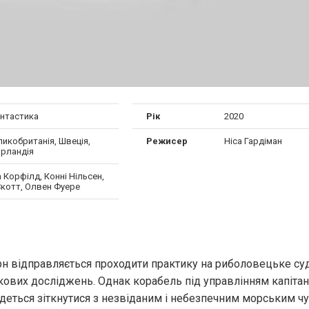
антастика
Рік
2020
икобританія, Швеція,
Режисер
Ніса Гардіман
 Ірландія
 Корфілд, Конні Нільсен,
Скотт, Олвен Фуере
рн відправляється проходити практику на риболовецьке су
укових досліджень. Однак корабель під управлінням капітана
деться зіткнутися з незвіданим і небезпечним морським чу