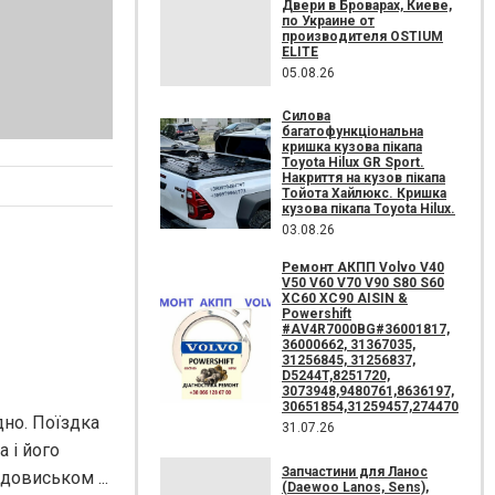
Двери в Броварах, Киеве,
по Украине от
производителя OSTIUM
ELITE
05.08.26
Силова
багатофункціональна
кришка кузова пікапа
Toyota Hilux GR Sport.
Накриття на кузов пікапа
Тойота Хайлюкс. Кришка
кузова пікапа Toyota Hilux.
03.08.26
Ремонт АКПП Volvo V40
V50 V60 V70 V90 S80 S60
XC60 XC90 AISIN &
Powershift
#AV4R7000BG#36001817,
36000662, 31367035,
31256845, 31256837,
D5244T,8251720,
3073948,9480761,8636197,
30651854,31259457,274470
дно. Поїздка
31.07.26
 і його
Запчастини для Ланос
довиськом ...
(Daewoo Lanos, Sens),