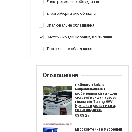
Електротехнічне обладнання
Енергозберігаюче обладнання
Опалювальне обладнання
Системи кондиціювання, вентиляція
Торговельне обладнання
Оголошення
Рейлінги Thule з
направляючими і
мобільними кітами для
силової кришки кузова
пікапа від Tuning BVV.
Крышка кузова пикапа,
производство.
03.08.26
Евроконтейнер мусорный