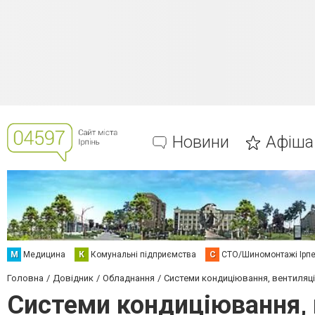
Новини
Афіша
М
Медицина
К
Комунальні підприємства
С
СТО/Шиномонтажі Ірп
Головна
Довідник
Обладнання
Системи кондиціювання, вентиляц
Системи кондиціювання, 