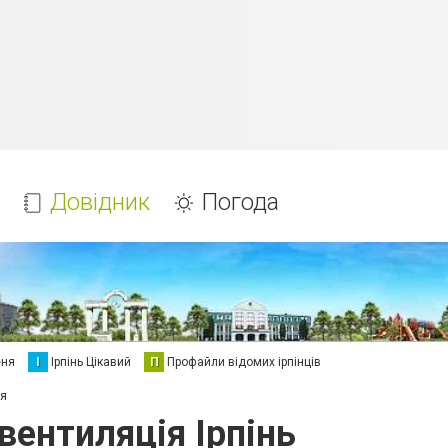
Довідник
Погода
еня
І
Ірпінь Цікавий
П
Профайли відомих ірпінців
ія
вентиляція Ірпінь