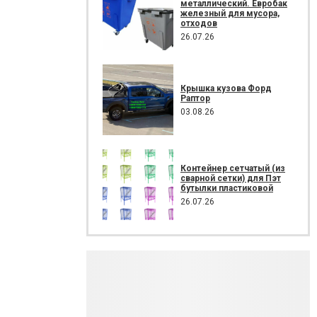
металлический. Евробак
железный для мусора,
отходов
26.07.26
Крышка кузова Форд
Раптор
03.08.26
Контейнер сетчатый (из
сварной сетки) для Пэт
бутылки пластиковой
26.07.26