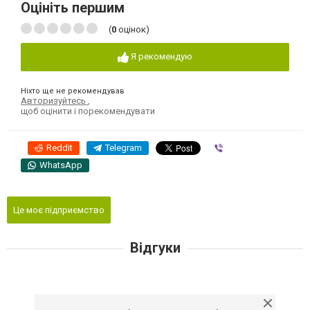
Оцініть першим
(
0
оцінок)
Я рекомендую
Ніхто ще не рекомендував
Авторизуйтесь
,
щоб оцінити і порекомендувати
Reddit
Telegram
Viber
WhatsApp
Це моє підприємство
Відгуки