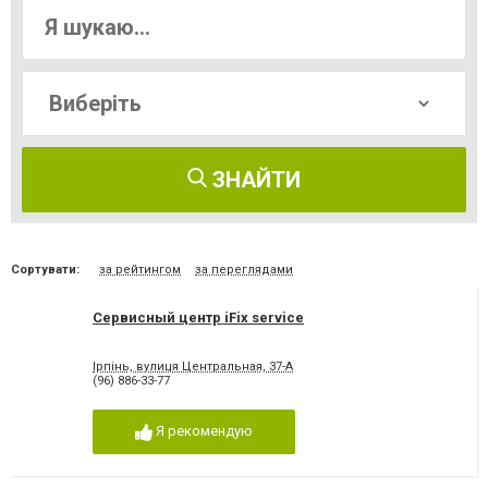
ЗНАЙТИ
Сортувати:
за рейтингом
за переглядами
Сервисный центр iFix service
Ірпінь, вулиця Центральная, 37-А
(96) 886-33-77
Я рекомендую