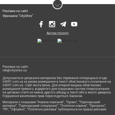
Реклама на сайті
Франшиза "CitySites"
Автори проєкту
Реклама на сайті:
rek@citysites.ua
Допускається цитування матеріалів без отримання попередньої згоди
04597.com.ua за умови розміщення в тексті обов'язкового посилання на
04597.com.ua - Сайт міста Ірпінь. Для інтернет-видань обов'язкове
розміщення прямого, відкритого для пошукових систем гіперпосилання
на цитовані статті не нижче другого абзацу в тексті або в якості джерела.
Порушення виняткових прав переслідується Законом.
Матеріали з плашками "Новини компаній", "Промо", "Партнерський
матеріал", "Партнерський спецпроєкт", "Політичні новини", "Пресреліз",
"PR", "Офіційно", "Політична реклама" публікуються на правах реклами.