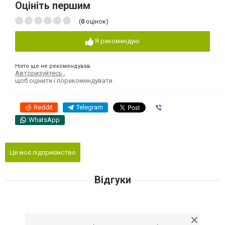
Оцініть першим
(
0
оцінок)
Я рекомендую
Ніхто ще не рекомендував
Авторизуйтесь
,
щоб оцінити і порекомендувати
Reddit
Telegram
Viber
WhatsApp
Це моє підприємство
Відгуки