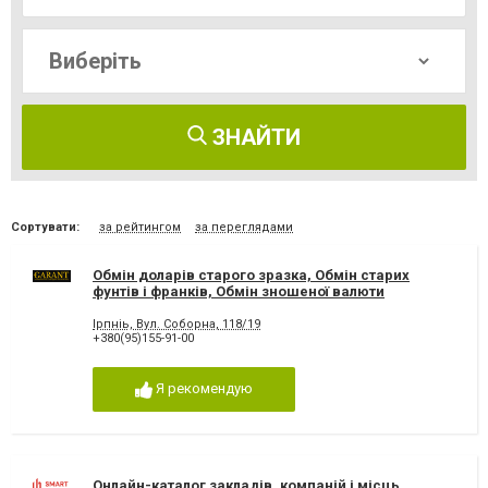
ЗНАЙТИ
Сортувати:
за рейтингом
за переглядами
Обмін доларів старого зразка, Обмін старих
фунтів і франків, Обмін зношеної валюти
Ірпніь, Вул. Соборна, 118/19
+380(95)155-91-00
Я рекомендую
Онлайн-каталог закладів, компаній і місць