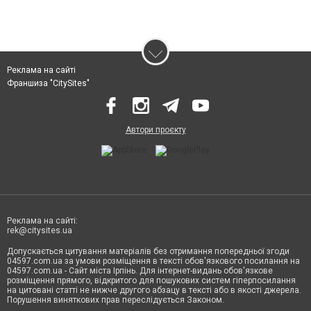
Реклама на сайті
Франшиза "CitySites"
Автори проєкту
Реклама на сайті:
rek@citysites.ua
Допускається цитування матеріалів без отримання попередньої згоди
04597.com.ua за умови розміщення в тексті обов'язкового посилання на
04597.com.ua - Сайт міста Ірпінь. Для інтернет-видань обов'язкове
розміщення прямого, відкритого для пошукових систем гіперпосилання
на цитовані статті не нижче другого абзацу в тексті або в якості джерела.
Порушення виняткових прав переслідується Законом.