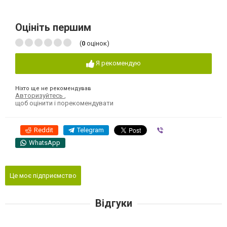
Оцініть першим
(
0
оцінок)
Я рекомендую
Ніхто ще не рекомендував
Авторизуйтесь
,
щоб оцінити і порекомендувати
Reddit
Telegram
Viber
WhatsApp
Це моє підприємство
Відгуки