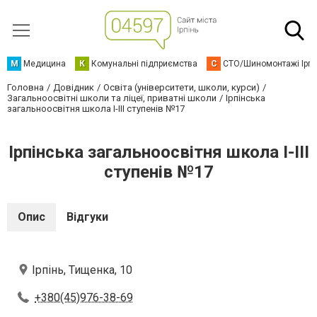
М
Медицина
К
Комунальні підприємства
С
СТО/Шиномонтажі Ірп
Головна
Довідник
Освіта (університети, школи, курси)
Загальноосвітні школи та ліцеї, приватні школи
Ірпінська
загальноосвітня школа І-ІІІ ступенів №17
Ірпінська загальноосвітня школа І-ІІІ
ступенів №17
Опис
Відгуки
Ірпінь, Тищенка, 10
+380(45)976-38-69