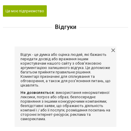
Це моє підприємство
Відгуки
Відгук - це думка або оцінка людей, які бажають
передати досвід або враження іншим
користувачам нашого сайту з обов'язковою
аргументацією залишеного відгука. Це допоможе
багатьом прийняти правильне рішення.
Коментарі призначені для спілкування та
обговорення, а також для роз'яснення питань, що
цікавлять.
Не дозволяється:
використання ненормативної
лексики, погроз або образ; безпосереднє
порівняння з іншими конкуруючими компаніями;
безпідставні заяви, що ображають діяльність
компанії і / або її послуги; розміщення посилань на
сторонні інтернет-ресурси; реклама та
самореклама.