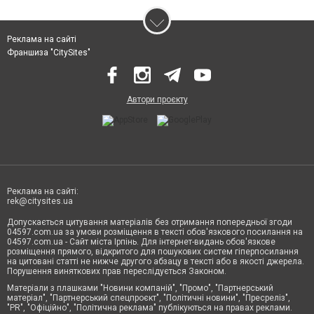
Реклама на сайті
Франшиза "CitySites"
Автори проєкту
Реклама на сайті:
rek@citysites.ua
Допускається цитування матеріалів без отримання попередньої згоди
04597.com.ua за умови розміщення в тексті обов'язкового посилання на
04597.com.ua - Сайт міста Ірпінь. Для інтернет-видань обов'язкове
розміщення прямого, відкритого для пошукових систем гіперпосилання
на цитовані статті не нижче другого абзацу в тексті або в якості джерела.
Порушення виняткових прав переслідується Законом.
Матеріали з плашками "Новини компаній", "Промо", "Партнерський
матеріал", "Партнерський спецпроєкт", "Політичні новини", "Пресреліз",
"PR", "Офіційно", "Політична реклама" публікуються на правах реклами.