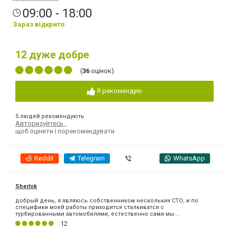
09:00 - 18:00
Зараз відкрито
12
дуже добре
(
36
оцінок)
Я рекомендую
5 людей рекомендують
Авторизуйтесь
,
щоб оцінити і порекомендувати
Reddit
Telegram
Viber
WhatsApp
Sherlok
добрый день, я являюсь собственником нескольких СТО, и по
специфики моей работы приходится сталкиватся с
турбированными автомобилями, естественно сами мы...
12