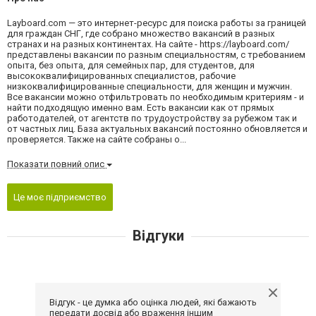
Layboard.com — это интернет-ресурс для поиска работы за границей
для граждан СНГ, где собрано множество вакансий в разных
странах и на разных континентах. На сайте - https://layboard.com/
представлены вакансии по разным специальностям, с требованием
опыта, без опыта, для семейных пар, для студентов, для
высококвалифицированных специалистов, рабочие
низкоквалифицированные специальности, для женщин и мужчин.
Все вакансии можно отфильтровать по необходимым критериям - и
найти подходящую именно вам. Есть вакансии как от прямых
работодателей, от агентств по трудоустройству за рубежом так и
от частных лиц. База актуальных вакансий постоянно обновляется и
проверяется. Также на сайте собраны о...
Показати повний опис
Це моє підприємство
Відгуки
Відгук - це думка або оцінка людей, які бажають
передати досвід або враження іншим