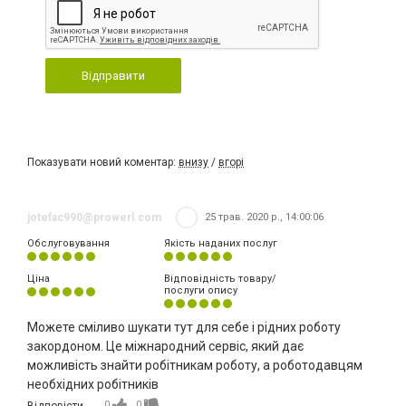
Відправити
Показувати новий коментар:
внизу
/
вгорі
jotefac990@prowerl.com
25 трав. 2020 р., 14:00:06
Обслуговування
Якість наданих послуг
Ціна
Відповідність товару/
послуги опису
Можете сміливо шукати тут для себе і рідних роботу
закордоном. Це міжнародний сервіс, який дає
можливість знайти робітникам роботу, а роботодавцям
необхідних робітників
0
0
Відповісти