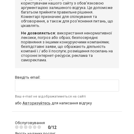
користувачам нашого сайту з обов'язковою
аргументацією залишеного відгука. Це допоможе
багатьом прийняти правильне рішення.
Коментарі призначені для спілкування та
обговорення, а також для роз'яснення питань, що
цікавлять.
Не дозволяється:
використання ненормативної
лексики, погроз або образ; безпосереднє
порівняння з іншими конкуруючими компаніями;
безпідставні заяви, що ображають діяльність
компанії і / або її послуги; розміщення посилань на
сторонні інтернет-ресурси; реклама та
самореклама.
Введіть email:
Ваш e-mail не відображатиметься на сайті
або
Авторизуйтесь
для написання відгуку
Обслуговування
0/12
Якість наданих послуг