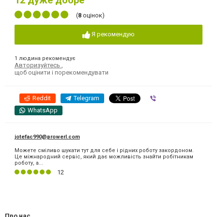
12
дуже добре
(
8
оцінок)
Я рекомендую
1 людина рекомендує
Авторизуйтесь
,
щоб оцінити і порекомендувати
Reddit
Telegram
Viber
WhatsApp
jotefac990@prowerl.com
Можете сміливо шукати тут для себе і рідних роботу закордоном.
Це міжнародний сервіс, який дає можливість знайти робітникам
роботу, а...
12
Про нас