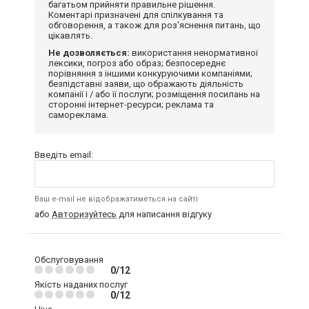
багатьом прийняти правильне рішення.
Коментарі призначені для спілкування та
обговорення, а також для роз'яснення питань, що
цікавлять.
Не дозволяється:
використання ненормативної
лексики, погроз або образ; безпосереднє
порівняння з іншими конкуруючими компаніями;
безпідставні заяви, що ображають діяльність
компанії і / або її послуги; розміщення посилань на
сторонні інтернет-ресурси; реклама та
самореклама.
Введіть email:
Ваш e-mail не відображатиметься на сайті
або
Авторизуйтесь
для написання відгуку
Обслуговування
0/12
Якість наданих послуг
0/12