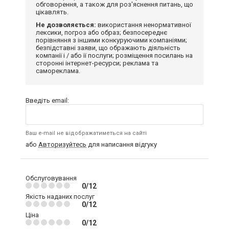
обговорення, а також для роз'яснення питань, що
цікавлять.
Не дозволяється:
використання ненормативної
лексики, погроз або образ; безпосереднє
порівняння з іншими конкуруючими компаніями;
безпідставні заяви, що ображають діяльність
компанії і / або її послуги; розміщення посилань на
сторонні інтернет-ресурси; реклама та
самореклама.
Введіть email:
Ваш e-mail не відображатиметься на сайті
або
Авторизуйтесь
для написання відгуку
Обслуговування
0/12
Якість наданих послуг
0/12
Ціна
0/12