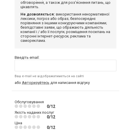
обговорення, а також для роз'яснення питань, що
цікавлять.
Не дозволяється:
використання ненормативної
лексики, погроз або образ; безпосереднє
порівняння з іншими конкуруючими компаніями;
безпідставні заяви, що ображають діяльність
компанії і / або її послуги; розміщення посилань на
сторонні інтернет-ресурси; реклама та
самореклама.
Введіть email:
Ваш e-mail не відображатиметься на сайті
або
Авторизуйтесь
для написання відгуку
Обслуговування
0/12
Якість наданих послуг
0/12
Ціна
0/12